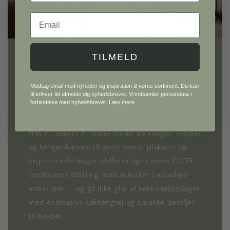
Email
TILMELD
H. Skjalm P.
Modtag email med nyheder og inspiration til vores sortiment. Du kan
til enhver tid afmelde dig nyhedsbrevet. Vi indsamler persondata i
Gå på opdagelse i vores univers af møbler og
forbindelse med nyhedsbrevet.
Læs mere
interiør til hele hjemmet.
Hos H. Skjalm P. finder du alt fra knager, lamper
og lampeskærme til metervarer, plakater og
inspirerende bøger. Udforsk også vores GOTS
certificeret afdeling med tekstiler i naturlige
materialer — og gå ikke glip af køkkenafdelingen
med eksklusivt køkkengrej og smukke detaljer
til bordet.