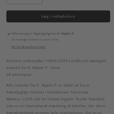
Reducer
Øg
antallet
antallet
for
for
Klement
Klement
Læg i indkøbskurv
|
|
Viskestykke,
Viskestykke,
offwhite/pine,
offwhite/pine,
Afhentning er tilgængelig hos
H. Skjalm P.
GOTS
GOTS
Du modtager besked når varen er klar
Se butiksoplysninger
Klement viskestykke i 100% GOTS certificeret økologisk
bomuld fra H. Skjalm P. Farve:
off white/pine.
Alle tekstiler fra H. Skjalm P. er skabt ud fra et
bæredygtigt mindset i kollektionen Tomorrow
Matters.
GOTS står for Global Organic Textile Standard,
som er en international mærkning af tekstiler, der sikrer
bæredygtighed gennem hele produktionen. Det er et