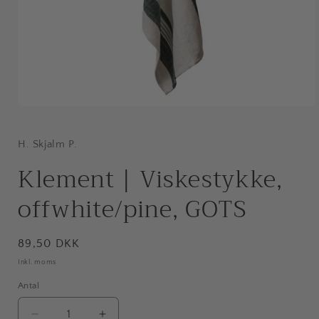
Åbn
mediet
1
i
H. Skjalm P.
modus
Klement | Viskestykke,
offwhite/pine, GOTS
Normalpris
89,50 DKK
Inkl. moms
Antal
Antal