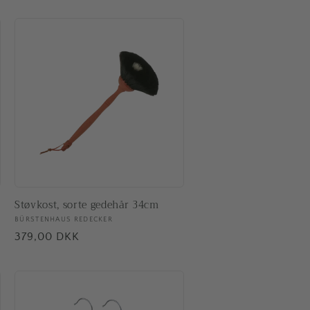
Støvkost, sorte gedehår 34cm
Forhandler:
BÜRSTENHAUS REDECKER
Normalpris
379,00 DKK