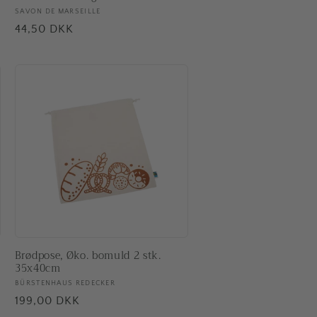
Forhandler:
SAVON DE MARSEILLE
Normalpris
44,50 DKK
Brødpose, Øko. bomuld 2 stk.
35x40cm
Forhandler:
BÜRSTENHAUS REDECKER
Normalpris
199,00 DKK