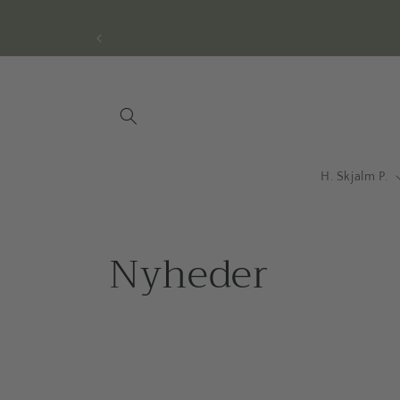
Gå til
indhold
H. Skjalm P.
Nyheder