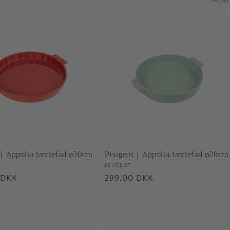
| Appolia tærtefad ø30cm
Peugeot | Appolia tærtefad ø28cm
ler:
Forhandler:
PEUGEOT
pris
 DKK
Normalpris
299,00 DKK