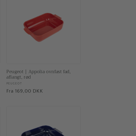
Peugeot | Appolia ovnfast fad,
aflangt, rød
Forhandler:
PEUGEOT
Normalpris
Fra 169,00 DKK