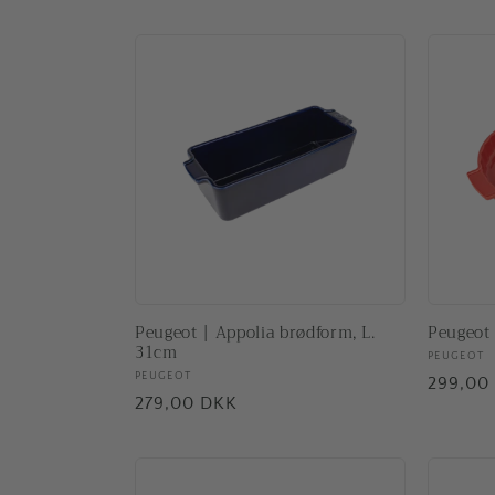
Peugeot | Appolia brødform, L.
Peugeot 
31cm
Forhand
PEUGEOT
Forhandler:
PEUGEOT
Normal
299,00
Normalpris
279,00 DKK