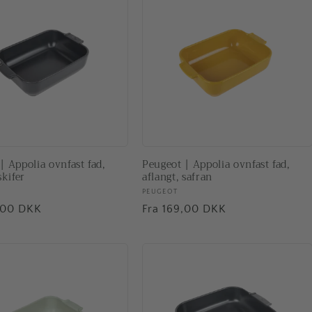
| Appolia ovnfast fad,
Peugeot | Appolia ovnfast fad,
skifer
aflangt, safran
ler:
Forhandler:
PEUGEOT
pris
,00 DKK
Normalpris
Fra 169,00 DKK