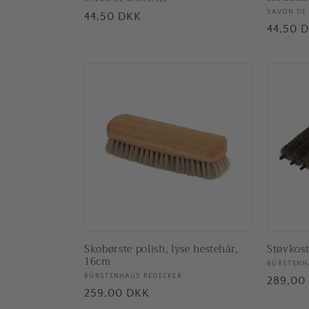
Forhandler:
Forhand
SAVON DE 
Normalpris
44,50 DKK
Normal
44,50 
Skobørste polish, lyse hestehår,
Støvkost
16cm
Forhand
BÜRSTENH
Forhandler:
BÜRSTENHAUS REDECKER
Normal
289,00
Normalpris
259,00 DKK