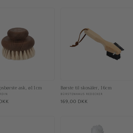
psbørste ask, ø11cm
Børste til skosåler, 16cm
ler:
RDIN
Forhandler:
BÜRSTENHAUS REDECKER
pris
 DKK
Normalpris
169,00 DKK