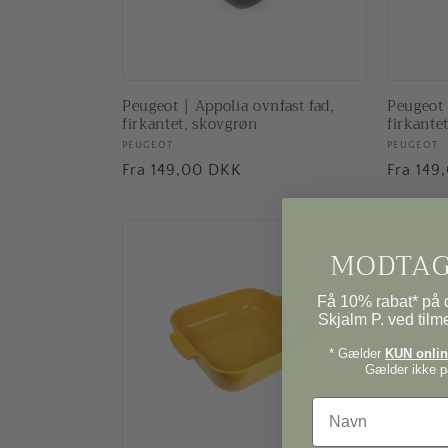
Peugeot | Appolia ovnfast fad,
Peugeot 
firkantet, skovgrøn
firkante
Forhandler:
PEUGEOT
Forhand
PEUGEOT
Normalpris
Fra 149,00 DKK
Normal
Fra 149
MODTAG
Få 10% rabat* på d
Skjalm P. ved tilm
* Gælder
KUN online
Gælder ikke på
Navn