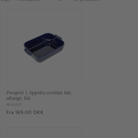
e
Peugeot | Appolia ovnfast fad,
aflangt, blå
Forhandler:
PEUGEOT
Normalpris
Fra 169,00 DKK