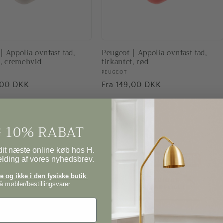
| Appolia ovnfast fad,
Peugeot | Appolia ovnfast fad,
t, cremehvid
firkantet, rød
ler:
Forhandler:
PEUGEOT
pris
,00 DKK
Normalpris
Fra 149,00 DKK
 10% RABAT
it næste online køb hos H.
elding af vores nyhedsbrev.
 og ikke i den fysiske butik
.
 møbler/bestillingsvarer