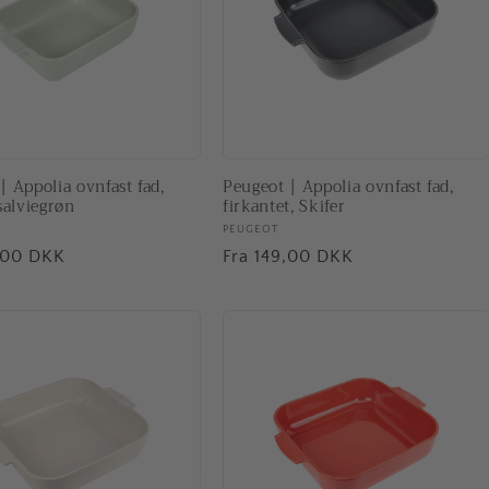
| Appolia ovnfast fad,
Peugeot | Appolia ovnfast fad,
 salviegrøn
firkantet, Skifer
ler:
Forhandler:
PEUGEOT
pris
,00 DKK
Normalpris
Fra 149,00 DKK