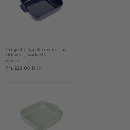
Peugeot | Appolia ovnfast fad,
firkantet, mørkeblå
Forhandler:
PEUGEOT
Normalpris
Fra 229,00 DKK