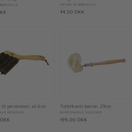
Forhandler:
SAVON DE MARSEILLE
ler:
MARSEILLE
Normalpris
44,50 DKK
pris
DKK
 til persienner, ø12cm
Toiletkants børste, 29cm
ler:
AUS REDECKER
Forhandler:
BÜRSTENHAUS REDECKER
pris
 DKK
Normalpris
199,00 DKK