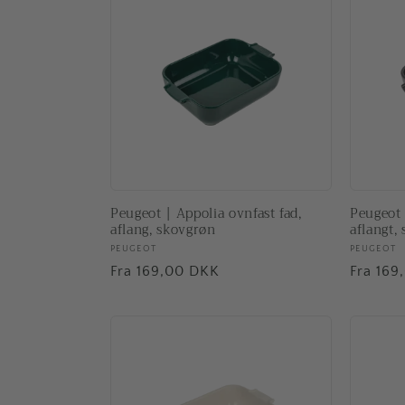
Peugeot | Appolia ovnfast fad,
Peugeot 
aflang, skovgrøn
aflangt, 
Forhandler:
PEUGEOT
Forhand
PEUGEOT
Normalpris
Fra 169,00 DKK
Normal
Fra 169