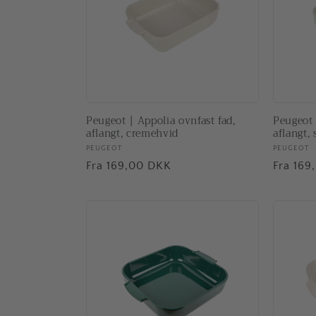
Peugeot | Appolia ovnfast fad,
Peugeot 
aflangt, cremehvid
aflangt,
Forhandler:
PEUGEOT
Forhand
PEUGEOT
Normalpris
Fra 169,00 DKK
Normal
Fra 169