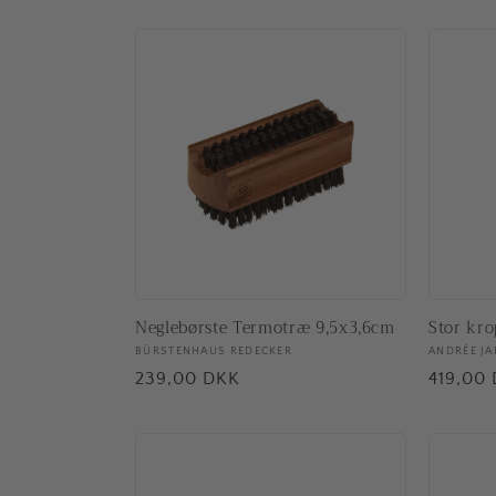
Neglebørste Termotræ 9,5x3,6cm
Stor kro
Forhandler:
BÜRSTENHAUS REDECKER
Forhand
ANDRÉE JA
Normalpris
239,00 DKK
Normal
419,00