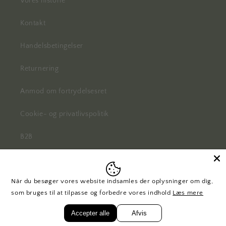
Vores historie
Kontakt
Handelsbetingelser
Returnering
Anmod om fortrydelsesret
Cookie- og privatlivspolitik
B2B
Når du besøger vores website indsamles der oplysninger om dig,
Facebook
Instagram
Pinterest
som bruges til at tilpasse og forbedre vores indhold
Læs mere
Accepter alle
Afvis
© 2026,
H. Skjalm P.