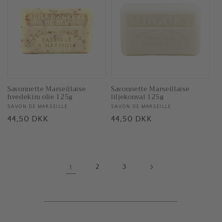
Savonnette Marseillaise
Savonnette Marseillaise
liljekonval 125g
hvedekim olie 125g
Forhandler:
SAVON DE MARSEILLE
Forhandler:
SAVON DE MARSEILLE
Normalpris
44,50 DKK
Normalpris
44,50 DKK
1
2
3