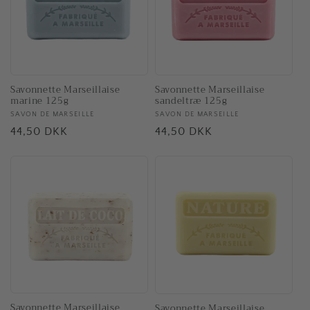
Savonnette Marseillaise
Savonnette Marseillaise
marine 125g
sandeltræ 125g
Forhandler:
SAVON DE MARSEILLE
Forhandler:
SAVON DE MARSEILLE
Normalpris
44,50 DKK
Normalpris
44,50 DKK
Savonnette Marseillaise
Savonnette Marseillaise