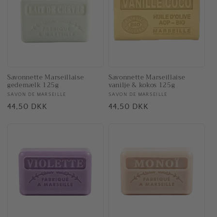
Savonnette Marseillaise
Savonnette Marseillaise
vanilje & kokos 125g
gedemælk 125g
Forhandler:
SAVON DE MARSEILLE
Forhandler:
SAVON DE MARSEILLE
Normalpris
44,50 DKK
Normalpris
44,50 DKK