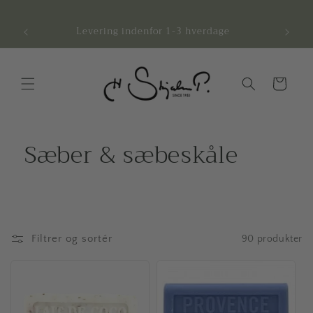
Gå til
indhold
Afhentning - Mulighed i vores fysiske butik
Indkøbskurv
Sæber & sæbeskåle
Filtrer og sortér
90 produkter