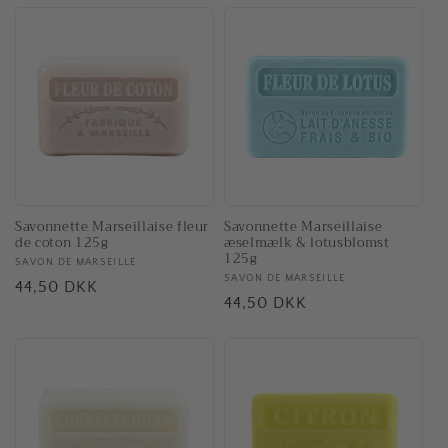
Savonnette Marseillaise
Savonnette Marseillaise fleur
æselmælk & lotusblomst
de coton 125g
125g
Forhandler:
SAVON DE MARSEILLE
Forhandler:
SAVON DE MARSEILLE
Normalpris
44,50 DKK
Normalpris
44,50 DKK