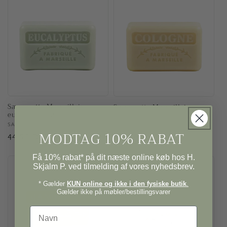
Savonnette Marseillaise
Savonnette Marseillaise
eucalyptus 125g
cologne 125g
Forhandler:
SAVON DE MARSEILLE
Forhandler:
SAVON DE MARSEILLE
MODTAG 10% RABAT
Normalpris
44,50 DKK
Normalpris
44,50 DKK
Få 10% rabat* på dit næste online køb hos H.
Skjalm P. ved tilmelding af vores nyhedsbrev.
* Gælder
KUN online og ikke i den fysiske butik
.
Gælder ikke på møbler/bestillingsvarer
Navn