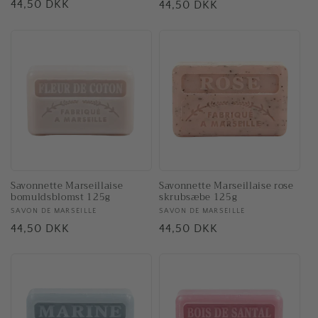
Normalpris
44,50 DKK
Normalpris
44,50 DKK
Savonnette Marseillaise rose
Savonnette Marseillaise
skrubsæbe 125g
bomuldsblomst 125g
Forhandler:
SAVON DE MARSEILLE
Forhandler:
SAVON DE MARSEILLE
Normalpris
44,50 DKK
Normalpris
44,50 DKK