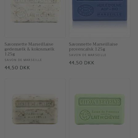
Savonnette Marseillaise
Savonnette Marseillaise
gedemælk & kokosmælk
provencalsk 125g
125g
Forhandler:
SAVON DE MARSEILLE
Forhandler:
SAVON DE MARSEILLE
Normalpris
44,50 DKK
Normalpris
44,50 DKK