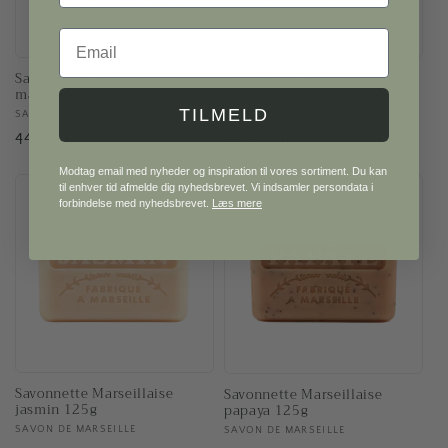
Email
Savonnette Marseillaise
Savonnette Marseillaise tang
mandarin 125g
125g
TILMELD
Forhandler:
SAVON DE MARSEILLE
Forhandler:
SAVON DE MARSEILLE
Normalpris
44,50 DKK
Normalpris
44,50 DKK
Modtag email med nyheder og inspiration til vores sortiment. Du kan
til enhver tid afmelde dig nyhedsbrevet. Vi indsamler persondata i
forbindelse med nyhedsbrevet.
Læs mere
Savonnette Marseillaise
Savonnette Marseillaise
jasmin 125g
papaya 125g
Forhandler:
SAVON DE MARSEILLE
Forhandler:
SAVON DE MARSEILLE