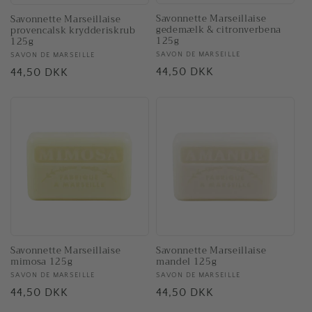
Savonnette Marseillaise
Savonnette Marseillaise
gedemælk & citronverbena
provencalsk krydderiskrub
125g
125g
Forhandler:
SAVON DE MARSEILLE
Forhandler:
SAVON DE MARSEILLE
Normalpris
44,50 DKK
Normalpris
44,50 DKK
Savonnette Marseillaise
Savonnette Marseillaise
mimosa 125g
mandel 125g
Forhandler:
SAVON DE MARSEILLE
Forhandler:
SAVON DE MARSEILLE
Normalpris
44,50 DKK
Normalpris
44,50 DKK