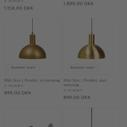
Forhandler:
H. SKJALM P.
Normalpris
1.899,00 DKK
Normalpris
1.159,00 DKK
Kommer snart
Kommer snart
Mid-Size | Pendel, rå messing
Mid-Size | Pendel, mat
messing
Forhandler:
H. SKJALM P.
Forhandler:
H. SKJALM P.
Normalpris
899,00 DKK
Normalpris
899,00 DKK