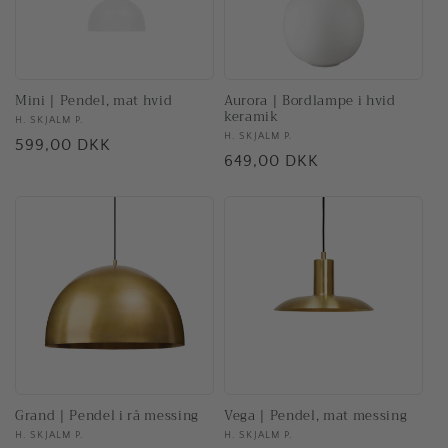
Mini | Pendel, mat hvid
Aurora | Bordlampe i hvid
keramik
Forhandler:
H. SKJALM P.
Forhandler:
H. SKJALM P.
Normalpris
599,00 DKK
Normalpris
649,00 DKK
Grand | Pendel i rå messing
Vega | Pendel, mat messing
Forhandler:
H. SKJALM P.
Forhandler:
H. SKJALM P.