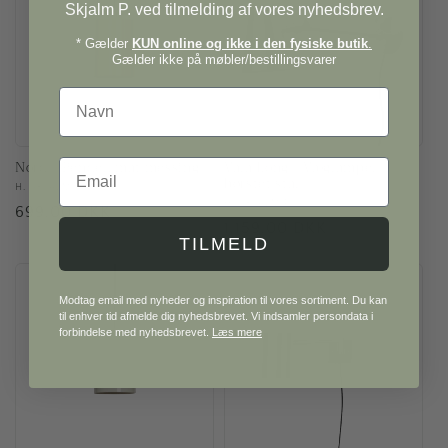
Skjalm P. ved tilmelding af vores nyhedsbrev.
* Gælder
KUN online og ikke i den fysiske butik
.
Gælder ikke på møbler/bestillingsvarer
Navn
Email
Nord | Pendel, mat messing
Vala Long | Væglampe,
børstet stål
Forhandler:
H. SKJALM P.
Forhandler:
H. SKJALM P.
Normalpris
699,00 DKK
Normalpris
1.159,00 DKK
TILMELD
Modtag email med nyheder og inspiration til vores sortiment. Du kan
til enhver tid afmelde dig nyhedsbrevet. Vi indsamler persondata i
forbindelse med nyhedsbrevet.
Læs mere