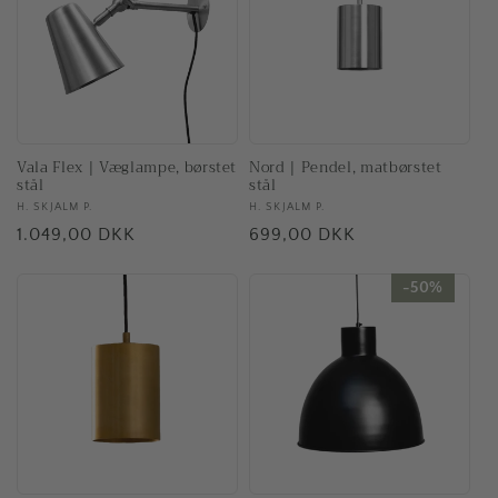
Vala Flex | Væglampe, børstet
Nord | Pendel, matbørstet
stål
stål
Forhandler:
H. SKJALM P.
Forhandler:
H. SKJALM P.
Normalpris
1.049,00 DKK
Normalpris
699,00 DKK
50%
50%