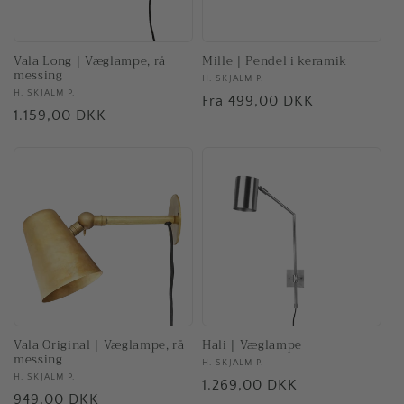
Vala Long | Væglampe, rå
Mille | Pendel i keramik
messing
Forhandler:
H. SKJALM P.
Forhandler:
H. SKJALM P.
Normalpris
Fra 499,00 DKK
Normalpris
1.159,00 DKK
Vala Original | Væglampe, rå
Hali | Væglampe
messing
Forhandler:
H. SKJALM P.
Forhandler:
H. SKJALM P.
Normalpris
1.269,00 DKK
Normalpris
949,00 DKK