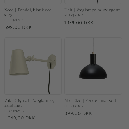
Nord | Pendel, blank cool
Hali | Væglampe m. svingarm
grey
Forhandler:
H. SKJALM P.
Forhandler:
H. SKJALM P.
Normalpris
1.179,00 DKK
Normalpris
699,00 DKK
Vala Original | Væglampe,
Mid-Size | Pendel, mat sort
sand mat
Forhandler:
H. SKJALM P.
Forhandler:
H. SKJALM P.
Normalpris
899,00 DKK
Normalpris
1.049,00 DKK