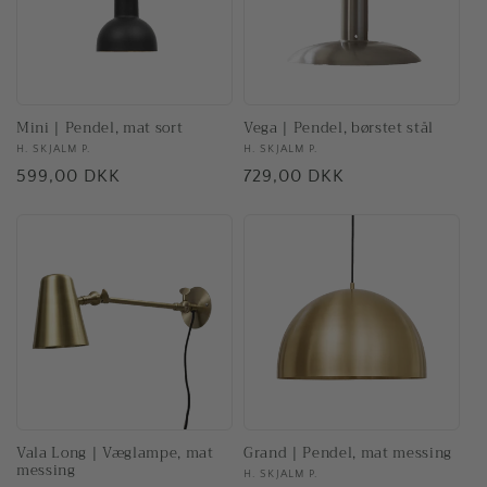
Mini | Pendel, mat sort
Vega | Pendel, børstet stål
Forhandler:
H. SKJALM P.
Forhandler:
H. SKJALM P.
Normalpris
599,00 DKK
Normalpris
729,00 DKK
Vala Long | Væglampe, mat
Grand | Pendel, mat messing
messing
Forhandler:
H. SKJALM P.