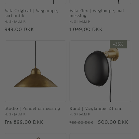
Vala Original | Væglampe,
Vala Flex | Væglampe, mat
sort antik
messing
Forhandler:
H. SKJALM P.
Forhandler:
H. SKJALM P.
Normalpris
949,00 DKK
Normalpris
1.049,00 DKK
35%
35%
Studio | Pendel rå messing
Rund | Væglampe, 21 cm.
Forhandler:
H. SKJALM P.
Forhandler:
H. SKJALM P.
Normalpris
Fra 899,00 DKK
Normalpris
Tilbudspris
500,00 DKK
769,00 DKK