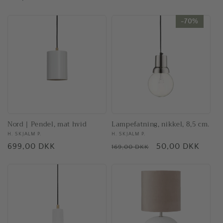
70%
70%
Nord | Pendel, mat hvid
Lampefatning, nikkel, 8,5 cm.
Forhandler:
H. SKJALM P.
Forhandler:
H. SKJALM P.
Normalpris
699,00 DKK
Normalpris
Tilbudspris
50,00 DKK
169,00 DKK