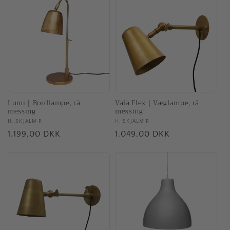
Lumi | Bordlampe, rå
Vala Flex | Væglampe, rå
messing
messing
Forhandler:
H. SKJALM P.
Forhandler:
H. SKJALM P.
Normalpris
1.199,00 DKK
Normalpris
1.049,00 DKK