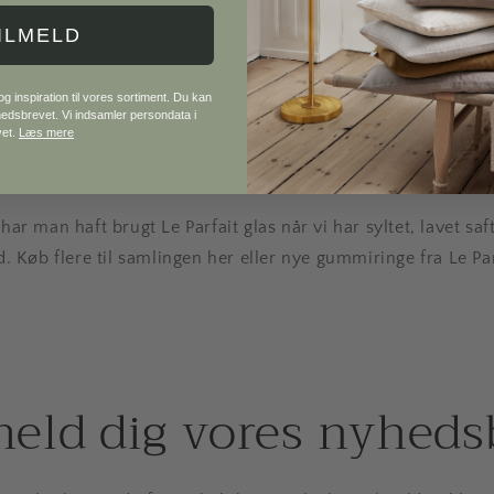
pris
KK
Normalpris
9,50 DKK
ILMELD
 inspiration til vores sortiment. Du kan
yhedsbrevet. Vi indsamler persondata i
vet.
Læs mere
r man haft brugt Le Parfait glas når vi har syltet, lavet sa
 Køb flere til samlingen her eller nye gummiringe fra Le Par
meld dig vores nyheds