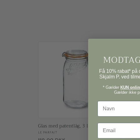
MODTAG
Få 10% rabat* på d
Skjalm P. ved tilm
* Gælder
KUN online
Gælder ikke på
Navn
Glas med patentlåg, 3 l.
Gummi r
Email
Forhandler:
LE PARFAIT
Forhand
LE PARFAIT