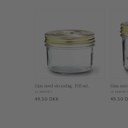
Glas med skruelåg, 350 ml.
Glas med
Forhandler:
LE PARFAIT
Forhand
LE PARFAIT
Normalpris
49,50 DKK
Normal
49,50 