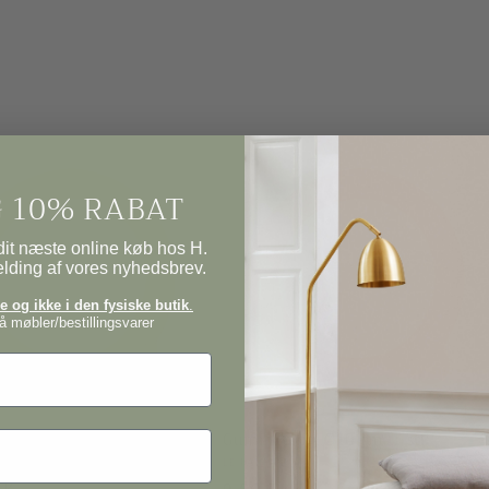
 10% RABAT
it næste online køb hos H.
elding af vores nyhedsbrev.
 og ikke i den fysiske butik
.
 møbler/bestillingsvarer
ing, Ø8,5 cm.
Gummi ring, Ø10 cm. 1 stk.
ler:
Forhandler:
LE PARFAIT