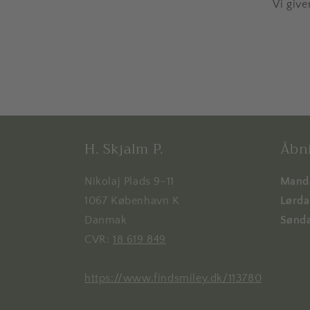
Vi give
H. Skjalm P.
Åbni
Nikolaj Plads 9-11
Manda
1067 København K
Lørdag
Danmak
Sønda
CVR:
18 619 849
https://www.findsmiley.dk/113780