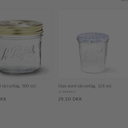
 skruelåg, 500 ml.
Glas med skruelåg, 324 ml.
ler:
Forhandler:
LE PARFAIT
pris
DKK
Normalpris
29,50 DKK