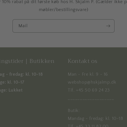
r 10% rabat på dit første køb hos H. Skjalm P. (Gælder ikke 
møbler/bestillingsvare)
Mail
ngstider | Butikken
Kontakt os
g - fredag: kl. 10-18
Man - Fre kl. 9 - 16
e: kl. 10-17
webshop@hskjalmp.dk
ge: Lukket
Tlf. +45 50 69 24 23
___________________
Butik:
Mandag - fredag: kl. 10-18
Tlf. +45 33 11 82 00