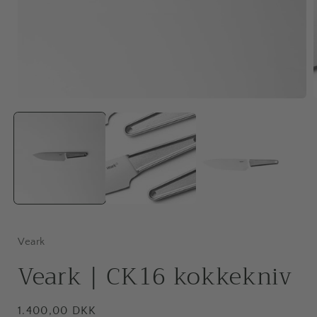
Åbn
mediet
1
i
i
modus
Veark
Veark | CK16 kokkekniv
Normalpris
1.400,00 DKK