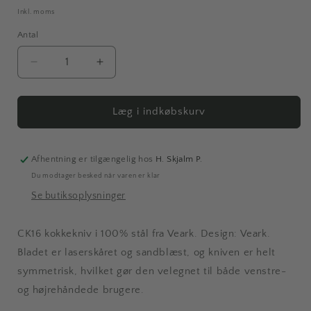
Inkl. moms
Antal
Antal
Reducer
Øg
antallet
antallet
for
for
Veark
Veark
Læg i indkøbskurv
|
|
CK16
CK16
kokkekniv
kokkekniv
Afhentning er tilgængelig hos
H. Skjalm P.
Du modtager besked når varen er klar
Se butiksoplysninger
CK16 kokkekniv i 100% stål fra Veark. Design: Veark.
Bladet er laserskåret og sandblæst, og kniven er helt
symmetrisk, hvilket gør den velegnet til både venstre-
og højrehåndede brugere.