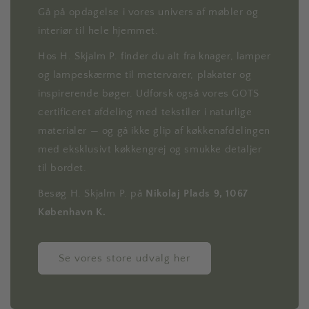
Gå på opdagelse i vores univers af møbler og
interiør til hele hjemmet.
Hos H. Skjalm P. finder du alt fra knager, lamper
og lampeskærme til metervarer, plakater og
inspirerende bøger. Udforsk også vores GOTS
certificeret afdeling med tekstiler i naturlige
materialer — og gå ikke glip af køkkenafdelingen
med eksklusivt køkkengrej og smukke detaljer
til bordet.
Besøg H. Skjalm P. på
Nikolaj Plads 9, 1067
København K.
Se vores store udvalg her