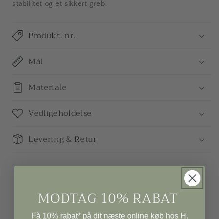
stabilitet og et sikkert greb.
Produkt. nr.
Mål
Materiale
Vedligeholdelse
Levering & Retur
MODTAG 10% RABAT
Få 10% rabat* på dit næste online køb hos H.