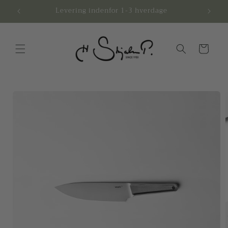
Gå til
.-
Levering indenfor 1-3 hverdage
Afhen
indhold
Indkøbskurv
å til
roduktoplysninger