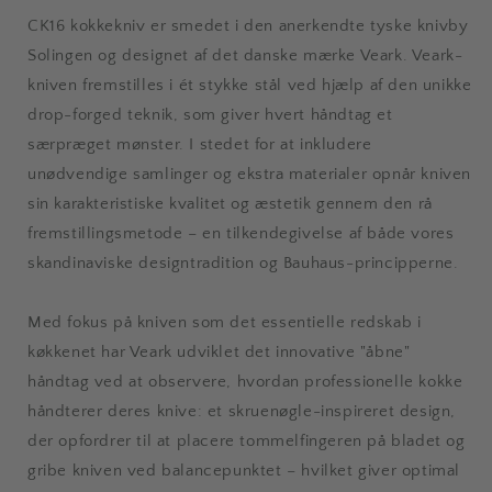
CK16 kokkekniv er smedet i den anerkendte tyske knivby
Solingen og designet af det danske mærke Veark. Veark-
kniven fremstilles i ét stykke stål ved hjælp af den unikke
drop-forged teknik, som giver hvert håndtag et
særpræget mønster. I stedet for at inkludere
unødvendige samlinger og ekstra materialer opnår kniven
sin karakteristiske kvalitet og æstetik gennem den rå
fremstillingsmetode – en tilkendegivelse af både vores
skandinaviske designtradition og Bauhaus-principperne.
Med fokus på kniven som det essentielle redskab i
køkkenet har Veark udviklet det innovative "åbne"
håndtag ved at observere, hvordan professionelle kokke
håndterer deres knive: et skruenøgle-inspireret design,
der opfordrer til at placere tommelfingeren på bladet og
gribe kniven ved balancepunktet – hvilket giver optimal