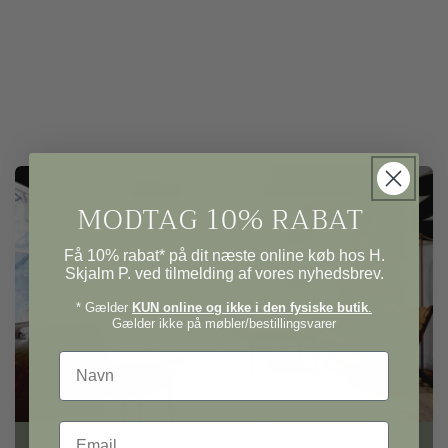
MODTAG 10% RABAT
Få 10% rabat* på dit næste online køb hos H.
Skjalm P. ved tilmelding af vores nyhedsbrev.
* Gælder
KUN online og ikke i den fysiske butik
.
Gælder ikke på møbler/bestillingsvarer
Navn
Email