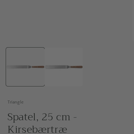
Åbn
mediet
1
i
i
modus
Triangle
Spatel, 25 cm -
Kirsebærtræ