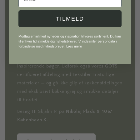
H. Skjalm P.
TILMELD
Gå på opdagelse i vores univers af møbler og
Modtag email med nyheder og inspiration til vores sortiment. Du kan
interiør til hele hjemmet.
til enhver tid afmelde dig nyhedsbrevet. Vi indsamler persondata i
forbindelse med nyhedsbrevet.
Læs mere
Hos H. Skjalm P. finder du alt fra knager, lamper
og lampeskærme til metervarer, plakater og
inspirerende bøger. Udforsk også vores GOTS
certificeret afdeling med tekstiler i naturlige
materialer — og gå ikke glip af køkkenafdelingen
med eksklusivt køkkengrej og smukke detaljer
til bordet.
Besøg H. Skjalm P. på
Nikolaj Plads 9, 1067
København K.