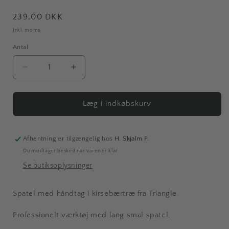
Normalpris
239,00 DKK
Inkl. moms
Antal
Antal
Reducer
Øg
antallet
antallet
for
for
Spatel,
Spatel,
Læg i indkøbskurv
25
25
cm
cm
-
-
Afhentning er tilgængelig hos
H. Skjalm P.
Kirsebærtræ
Kirsebærtræ
Du modtager besked når varen er klar
Se butiksoplysninger
Spatel med håndtag i kirsebærtræ fra Triangle.
Professionelt værktøj med lang smal spatel.