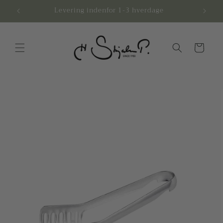
Gå til
.-
Levering indenfor 1-3 hverdage
Afhen
indhold
Indkøbskurv
å til
roduktoplysninger