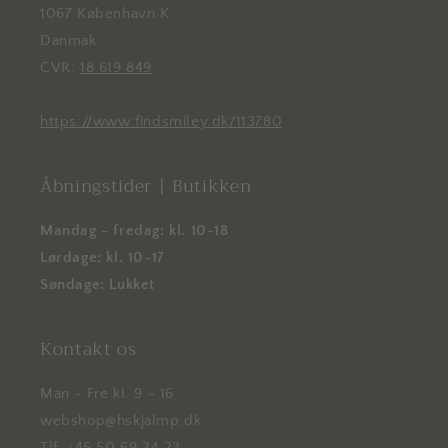
1067 København K
Danmak
CVR:
18 619 849
https://www.findsmiley.dk/113780
Åbningstider | Butikken
Mandag - fredag: kl. 10-18
Lørdage: kl. 10-17
Søndage: Lukket
Kontakt os
Man - Fre kl. 9 - 16
webshop@hskjalmp.dk
Tlf. +45 50 69 24 23