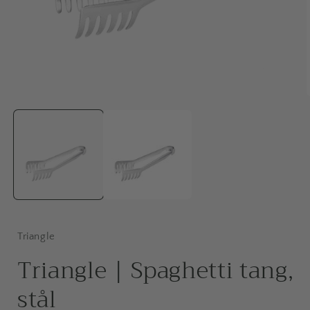
Åbn
mediet
1
i
i
modus
Triangle
Triangle | Spaghetti tang,
stål