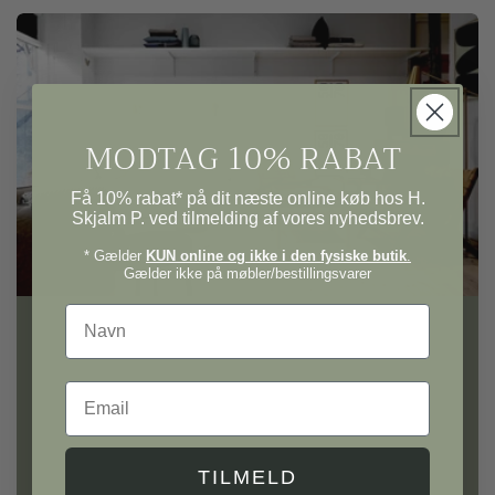
MODTAG 10% RABAT
Få 10% rabat* på dit næste online køb hos H.
Skjalm P. ved tilmelding af vores nyhedsbrev.
* Gælder
KUN online og ikke i den fysiske butik
.
Gælder ikke på møbler/bestillingsvarer
Navn
H. Skjalm P.
Email
Gå på opdagelse i vores univers af møbler og
interiør til hele hjemmet.
TILMELD