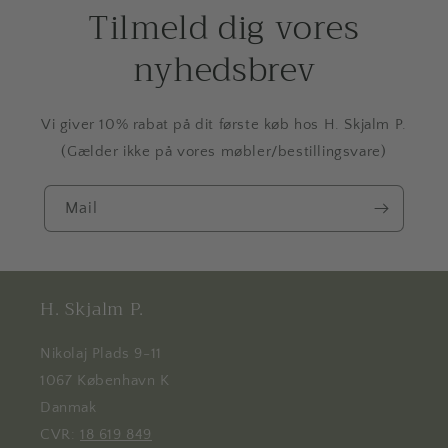
Tilmeld dig vores
nyhedsbrev
Vi giver 10% rabat på dit første køb hos H. Skjalm P.
(Gælder ikke på vores møbler/bestillingsvare)
Mail
H. Skjalm P.
Nikolaj Plads 9-11
1067 København K
Danmak
CVR:
18 619 849