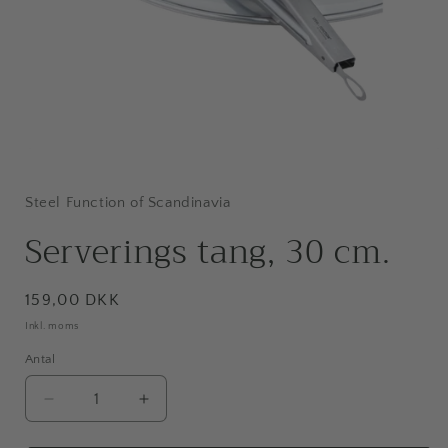
Åbn
mediet
1
i
Steel Function of Scandinavia
modus
Serverings tang, 30 cm.
Normalpris
159,00 DKK
Inkl. moms
Antal
Antal
Reducer
Øg
antallet
antallet