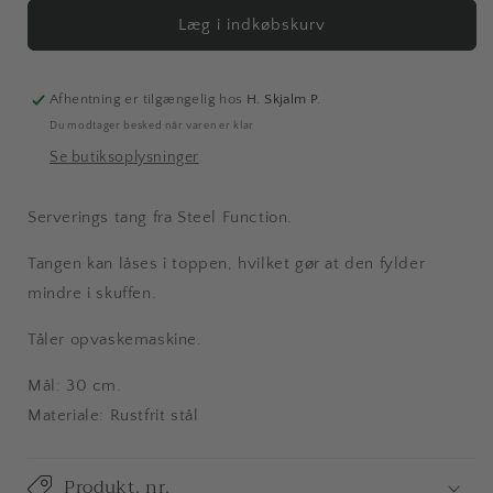
for
for
Serverings
Serverings
Læg i indkøbskurv
tang,
tang,
30
30
cm.
cm.
Afhentning er tilgængelig hos
H. Skjalm P.
Du modtager besked når varen er klar
Se butiksoplysninger
Serverings tang fra Steel Function.
Tangen kan låses i toppen, hvilket gør at den fylder
mindre i skuffen.
Tåler opvaskemaskine.
Mål: 30 cm.
Materiale: Rustfrit stål
Produkt. nr.