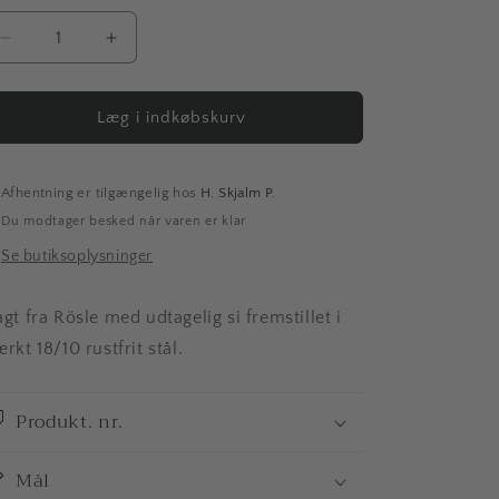
Reducer
Øg
antallet
antallet
for
for
Tragt
Tragt
Læg i indkøbskurv
Afhentning er tilgængelig hos
H. Skjalm P.
Du modtager besked når varen er klar
Se butiksoplysninger
agt fra Rösle med udtagelig si fremstillet i
ærkt 18/10 rustfrit stål.
Produkt. nr.
Mål