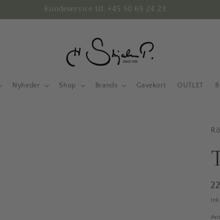
Kundeservice tlf. +45 50 69 24 23
Nyheder
Shop
Brands
Gavekort
OUTLET
B
Rö
N
2
In
Ant
An