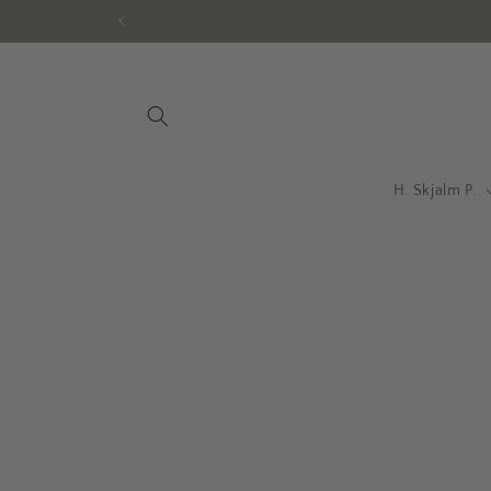
Gå til
indhold
H. Skjalm P.
Gå til
produktoplysninger