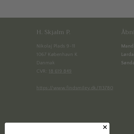
H. Skjalm P.
Åbni
Nikolaj Plads 9-11
Manda
1067 København K
Lørdag
Danmak
Sønda
CVR:
18 619 849
https://www.findsmiley.dk/113780