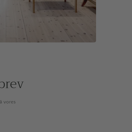
brev
på vores