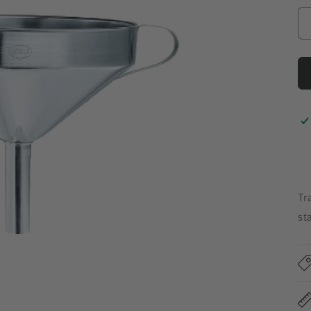
Tr
st