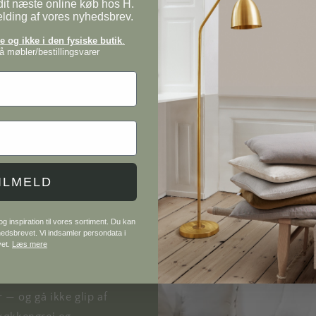
it næste online køb hos H.
elding af vores nyhedsbrev.
 og ikke i den fysiske butik
.
 møbler/bestillingsvarer
ILMELD
 møbler og interiør
 inspiration til vores sortiment. Du kan
yhedsbrevet. Vi indsamler persondata i
 knager, lamper og
vet.
Læs mere
ter og inspirerende
rtificeret afdeling
r — og gå ikke glip af