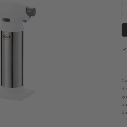
Ga
de
gr
op
bø