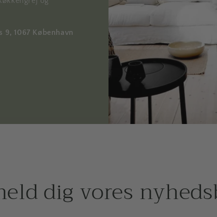
køkkengrej og
ds 9, 1067 København
meld dig vores nyheds