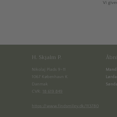
Vi give
H. Skjalm P.
Åbni
Nikolaj Plads 9-11
Manda
1067 København K
Lørdag
Danmak
Sønda
CVR:
18 619 849
https://www.findsmiley.dk/113780