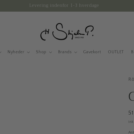
Levering indenfor 1-3 hverdage
Nyheder
Shop
Brands
Gavekort
OUTLET
B
Rö
N
5
In
Ant
An