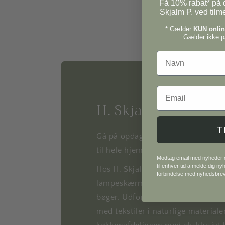
Få 10% rabat* på d
Skjalm P. ved tilm
* Gælder
KUN online
Gælder ikke på
Navn
Email
H. Skjalm P.
T
Gå på opdagelse i vores univers af
til hele hjemmet.
Modtag email med nyheder og
til enhver tid afmelde dig n
Hos H. Skjalm P. finder du alt fra
forbindelse med nyhedsbre
lampeskærme til metervarer, plaka
bøger. Udforsk også vores GOTS ce
med tekstiler i naturlige materiale