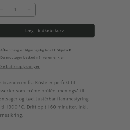
Reducer
Øg
antallet
antallet
for
for
Gasbrænder
Gasbrænder
Læg i indkøbskurv
Afhentning er tilgængelig hos
H. Skjalm P.
Du modtager besked når varen er klar
Se butiksoplysninger
sbrænderen fra Rösle er perfekt til
sserter som crème brûlée, men også til
øntsager og kød. Justérbar flammestyring
 til 1300 °C. Drift op til 60 minutter. inkl.
rnesikring.