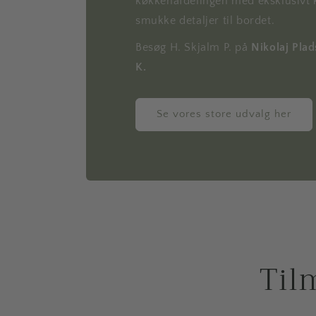
køkkenafdelingen med eksklusivt 
smukke detaljer til bordet.
Besøg H. Skjalm P. på
Nikolaj Pla
K.
Se vores store udvalg her
Til