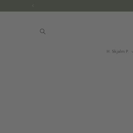
Gå til
indhold
H. Skjalm P.
Gå til
produktoplysninger