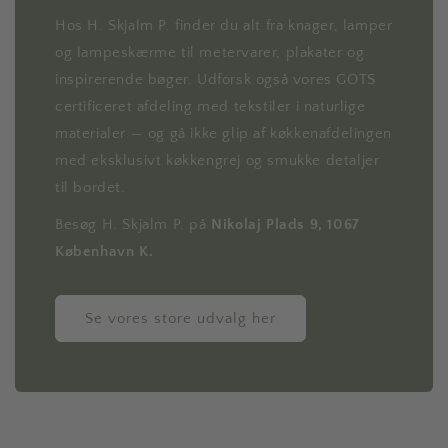
Hos H. Skjalm P. finder du alt fra knager, lamper
og lampeskærme til metervarer, plakater og
inspirerende bøger. Udforsk også vores GOTS
certificeret afdeling med tekstiler i naturlige
materialer — og gå ikke glip af køkkenafdelingen
med eksklusivt køkkengrej og smukke detaljer
til bordet.
Besøg H. Skjalm P. på
Nikolaj Plads 9, 1067
København K.
Se vores store udvalg her