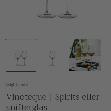
Åbn
mediet
1
i
i
modus
Luigi Bormioli
Vinoteque | Spirits eller
snifterglas