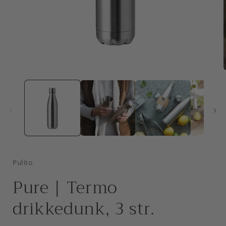
Åbn
mediet
1
i
i
modus
Pulito
Pure | Termo
drikkedunk, 3 str.