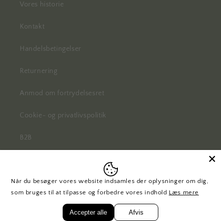
Vores historie
Kontakt
Handelsbetingelser
Returnering
Anmod om fortrydelsesret
Cookie- og privatlivspolitik
B2B
Når du besøger vores website indsamles der oplysninger om dig,
Facebook
Instagram
Pinterest
som bruges til at tilpasse og forbedre vores indhold
Læs mere
Accepter alle
Afvis
© 2026,
H. Skjalm P.