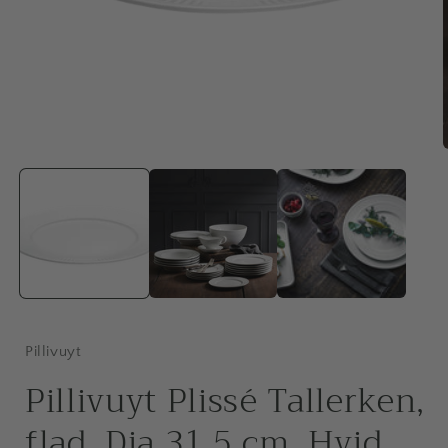
Åbn
mediet
1
i
modus
i
Pillivuyt
Pillivuyt Plissé Tallerken,
flad, Dia 31,5 cm, Hvid