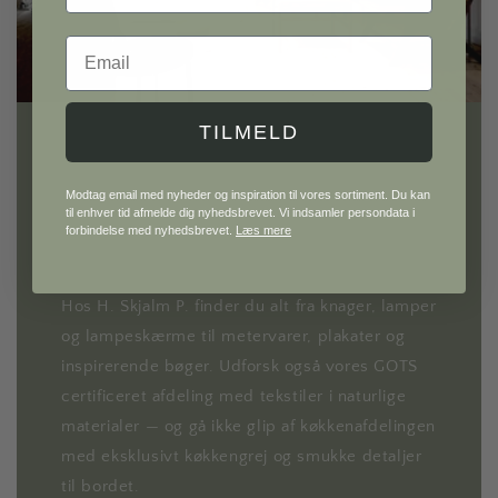
Email
TILMELD
H. Skjalm P.
Modtag email med nyheder og inspiration til vores sortiment. Du kan
til enhver tid afmelde dig nyhedsbrevet. Vi indsamler persondata i
forbindelse med nyhedsbrevet.
Læs mere
Gå på opdagelse i vores univers af møbler og
interiør til hele hjemmet.
Hos H. Skjalm P. finder du alt fra knager, lamper
og lampeskærme til metervarer, plakater og
inspirerende bøger. Udforsk også vores GOTS
certificeret afdeling med tekstiler i naturlige
materialer — og gå ikke glip af køkkenafdelingen
med eksklusivt køkkengrej og smukke detaljer
til bordet.