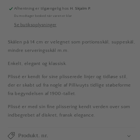
Skål,
Skål,
Dia
Dia
Afhentning er tilgængelig hos
H. Skjalm P.
14
14
Du modtager besked når varen er klar
cm,
cm,
Se butiksoplysninger
50
50
cl,
cl,
Hvid
Hvid
Skålen på 14 cm er velegnet som portionsskål, suppeskål,
mindre serveringsskål m.m.
Enkelt, elegant og klassisk.
Plissé er kendt for sine plisserede linjer og tidløse stil,
der er skabt ud fra nogle af Pillivuyts tidlige støbeforme
fra begyndelsen af 1900-tallet.
Plissé er med sin fine plissering kendt verden over som
indbegrebet af diskret, fransk elegance.
Produkt. nr.