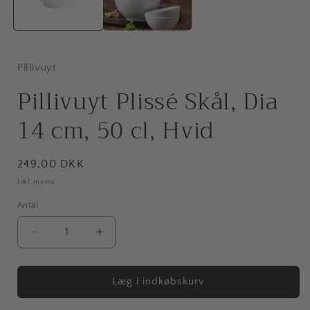
Pillivuyt
Pillivuyt Plissé Skål, Dia
14 cm, 50 cl, Hvid
Normalpris
249,00 DKK
Inkl. moms
Antal
Antal
Reducer
Øg
antallet
antallet
for
for
Pillivuyt
Pillivuyt
Læg i indkøbskurv
Plissé
Plissé