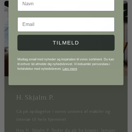
Email
TILMELD
Modtag email med nyheder og inspiration til vores sortiment. Du kan
til enhver tid afmelde dig nyhedsbrevet. Vi indsamler persondata i
forbindelse med nyhedsbrevet.
Læs mere
H. Skjalm P.
Gå på opdagelse i vores univers af møbler og
interiør til hele hjemmet.
Hos H. Skjalm P. finder du alt fra knager, lamper