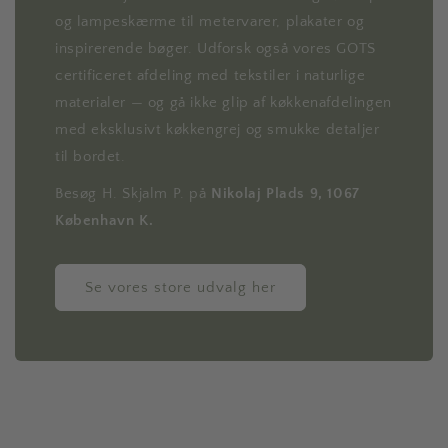
og lampeskærme til metervarer, plakater og
inspirerende bøger. Udforsk også vores GOTS
certificeret afdeling med tekstiler i naturlige
materialer — og gå ikke glip af køkkenafdelingen
med eksklusivt køkkengrej og smukke detaljer
til bordet.
Besøg H. Skjalm P. på
Nikolaj Plads 9, 1067
København K.
Se vores store udvalg her