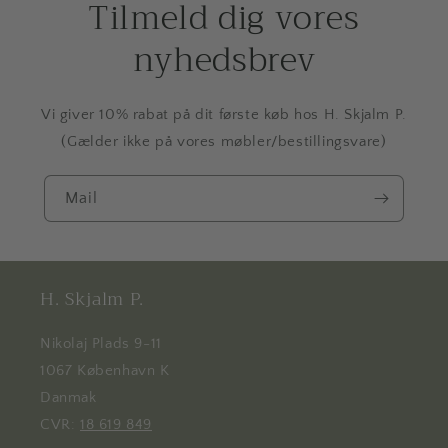
Tilmeld dig vores
nyhedsbrev
Vi giver 10% rabat på dit første køb hos H. Skjalm P.
(Gælder ikke på vores møbler/bestillingsvare)
Mail
H. Skjalm P.
Nikolaj Plads 9-11
1067 København K
Danmak
CVR:
18 619 849