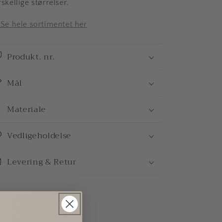
rskellige størrelser.
 Se hele sortimentet her
Produkt. nr.
Mål
Materiale
Vedligeholdelse
Levering & Retur