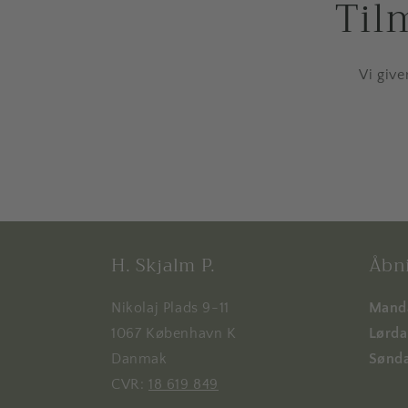
Til
Vi give
H. Skjalm P.
Åbni
Nikolaj Plads 9-11
Manda
1067 København K
Lørdag
Danmak
Sønda
CVR:
18 619 849