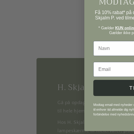
MODTAG
Få 10% rabat* på d
Skjalm P. ved tilm
* Gælder
KUN online
Gælder ikke på
Navn
Email
H. Skjalm P.
T
Gå på opdagelse i vores univers af
Modtag email med nyheder og
til enhver tid afmelde dig n
til hele hjemmet.
forbindelse med nyhedsbre
Hos H. Skjalm P. finder du alt fra
lampeskærme til metervarer, plaka