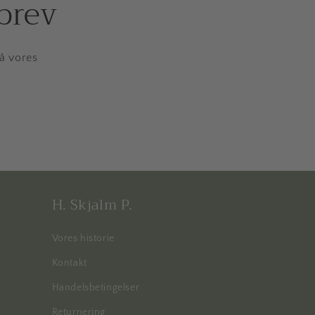
brev
på vores
H. Skjalm P.
Vores historie
Kontakt
Handelsbetingelser
Returnering