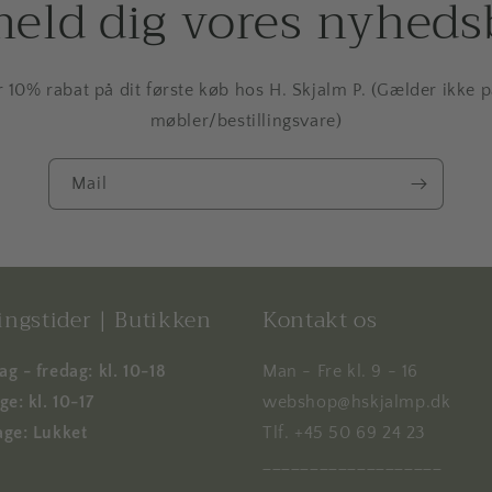
meld dig vores nyheds
r 10% rabat på dit første køb hos H. Skjalm P. (Gælder ikke 
møbler/bestillingsvare)
Mail
ngstider | Butikken
Kontakt os
g - fredag: kl. 10-18
Man - Fre kl. 9 - 16
e: kl. 10-17
webshop@hskjalmp.dk
ge: Lukket
Tlf. +45 50 69 24 23
___________________