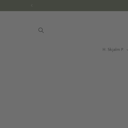
Gå til
indhold
H. Skjalm P.
Gå til
produktoplysninger