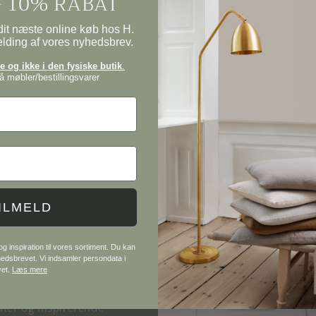
 10% RABAT
it næste online køb hos H.
elding af vores nyhedsbrev.
 og ikke i den fysiske butik
.
 møbler/bestillingsvarer
ILMELD
 møbler og interiør
 inspiration til vores sortiment. Du kan
yhedsbrevet. Vi indsamler persondata i
vet.
Læs mere
 knager, lamper og
ter og inspirerende