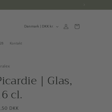
L
Log
Indkøbskurv
Danmark | DKK kr.
ind
a
n
2B
Kontakt
d
/
o
ralex
m
Picardie | Glas,
r
6 cl.
å
d
e
ormalpris
4,50 DKK