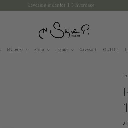
Levering indenfor 1-3 hverdage
Nyheder
Shop
Brands
Gavekort
OUTLET
B
Du
1
N
2