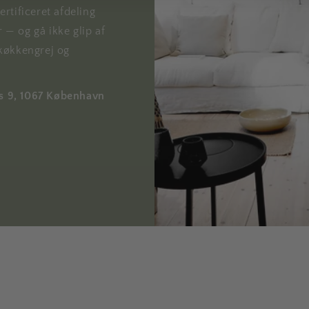
rtificeret afdeling
r — og gå ikke glip af
køkkengrej og
ds 9, 1067 København