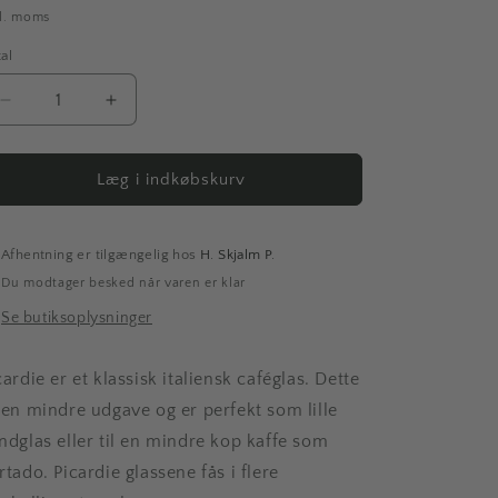
kl. moms
al
tal
Reducer
Øg
antallet
antallet
for
for
Picardie
Picardie
Læg i indkøbskurv
|
|
Glas,
Glas,
16
16
Afhentning er tilgængelig hos
H. Skjalm P.
cl.
cl.
Du modtager besked når varen er klar
Se butiksoplysninger
cardie er et klassisk italiensk caféglas. Dette
 en mindre udgave og er perfekt som lille
ndglas eller til en mindre kop kaffe som
rtado. Picardie glassene fås i flere