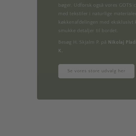
bøger. Udforsk også vores GOTS ce
med tekstiler i naturlige materiale
køkkenafdelingen med eksklusivt 
smukke detaljer til bordet.
Besøg H. Skjalm P. på
Nikolaj Pla
K.
Se vores store udvalg her