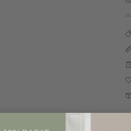
fo
>>