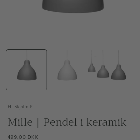
Åbn
mediet
1
i
i
modus
H. Skjalm P.
Mille | Pendel i keramik
Normalpris
499,00 DKK