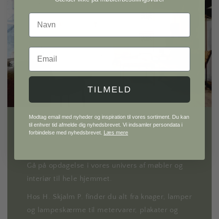
Navn
Email
TILMELD
Modtag email med nyheder og inspiration til vores sortiment. Du kan
til enhver tid afmelde dig nyhedsbrevet. Vi indsamler persondata i
forbindelse med nyhedsbrevet.
Læs mere
H. Skjalm P.
Gå på opdagelse i vores univers af møbler og
interiør til hele hjemmet.
Hos H. Skjalm P. finder du alt fra knager, lamper
og lampeskærme til metervarer, plakater og