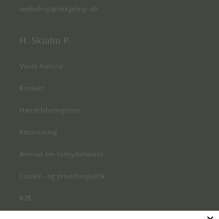
webshop@hskjalmp.dk
H. Skjalm P.
Vores historie
Kontakt
Handelsbetingelser
Returnering
Anmod om fortrydelsesret
Cookie- og privatlivspolitik
B2B