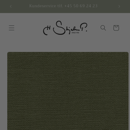
Gå til
butik
Kundeservice tlf. +45 50 69 24 23
indhold
Indkøbskurv
å til
roduktoplysninger