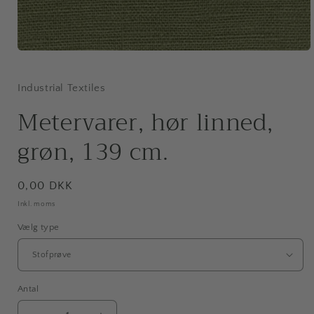
Åbn
mediet
1
i
Industrial Textiles
modus
Metervarer, hør linned,
grøn, 139 cm.
Normalpris
0,00 DKK
Inkl. moms
Vælg type
Antal
Antal