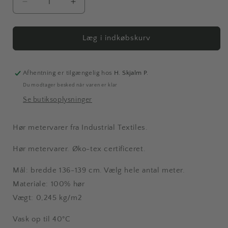
Reducer
Øg
antallet
antallet
for
for
Metervarer,
Metervarer,
Læg i indkøbskurv
hør
hør
linned,
linned,
grøn,
grøn,
Afhentning er tilgængelig hos
H. Skjalm P.
139
139
Du modtager besked når varen er klar
cm.
cm.
Se butiksoplysninger
Hør metervarer fra Industrial Textiles.
Hør metervarer.
Øko-tex certificeret.
Mål: bredde 136-139 cm. Vælg hele antal meter.
Materiale: 100% hør
Vægt: 0,245
kg/m2
Vask
op til 40
°C