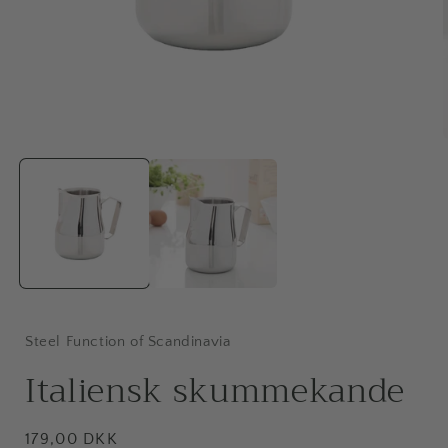
Åbn
mediet
1
i
i
modus
Steel Function of Scandinavia
Italiensk skummekande
Normalpris
179,00 DKK