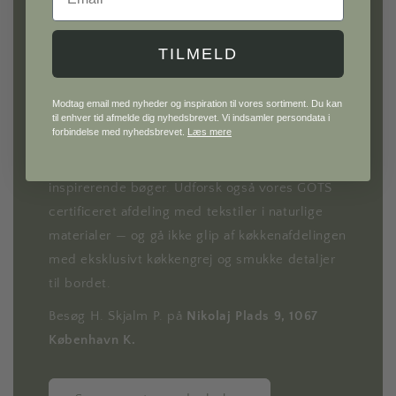
H. Skjalm P.
TILMELD
Gå på opdagelse i vores univers af møbler og
Modtag email med nyheder og inspiration til vores sortiment. Du kan
interiør til hele hjemmet.
til enhver tid afmelde dig nyhedsbrevet. Vi indsamler persondata i
forbindelse med nyhedsbrevet.
Læs mere
Hos H. Skjalm P. finder du alt fra knager, lamper
og lampeskærme til metervarer, plakater og
inspirerende bøger. Udforsk også vores GOTS
certificeret afdeling med tekstiler i naturlige
materialer — og gå ikke glip af køkkenafdelingen
med eksklusivt køkkengrej og smukke detaljer
til bordet.
Besøg H. Skjalm P. på
Nikolaj Plads 9, 1067
København K.