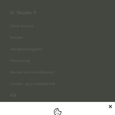
H. Skjalm P.
Vores historie
Kontakt
Handelsbetingelser
Returnering
Anmod om fortrydelsesret
Cookie- og privatlivspolitik
B2B