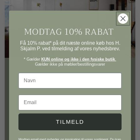
MODTAG 10% RABAT
Få 10% rabat* på dit næste online køb hos H.
Skjalm P. ved tilmelding af vores nyhedsbrev.
* Gælder
KUN online og ikke i den fysiske butik
.
Gælder ikke på møbler/bestillingsvarer
Navn
H. Skjalm P.
Gå på opdagelse i vores univers af møbler og
Email
interiør til hele hjemmet.
Hos H. Skjalm P. finder du alt fra knager, lamper
TILMELD
og lampeskærme til metervarer, plakater og
inspirerende bøger. Udforsk også vores GOTS
Modtag email med nyheder og inspiration til vores sortiment. Du kan