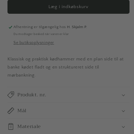
for
for
Kødhammer
Kødhammer
Læg i indkøbskurv
i
i
aluminium
aluminium
Afhentning er tilgængelig hos
H. Skjalm P.
Du modtager besked når varen er klar
Se butiksoplysninger
Klassisk og praktisk kødhammer med en plan side til at
banke kødet fladt og en
struktureret side til
mørbankning.
Produkt. nr.
Mål
Materiale