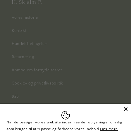
H. Skjalm P.
Vores historie
Kontakt
Handelsbetingelser
Returnering
Anmod om fortrydelsesret
Cookie- og privatlivspolitik
B2B
Når du besøger vores website indsamles der oplysninger om dig,
Facebook
Instagram
Pinterest
som bruges til at tilpasse og forbedre vores indhold
Læs mere