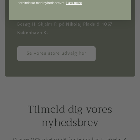
forbindelse med nyhedsbrevet.
Læs mere
med eksklusivt køkkengrej og smukke detaljer
til bordet.
Besøg H. Skjalm P. på
Nikolaj Plads 9, 1067
København K.
Se vores store udvalg her
Tilmeld dig vores
nyhedsbrev
Vi giver 10% rabat på dit første køb hos H. Skjalm P.