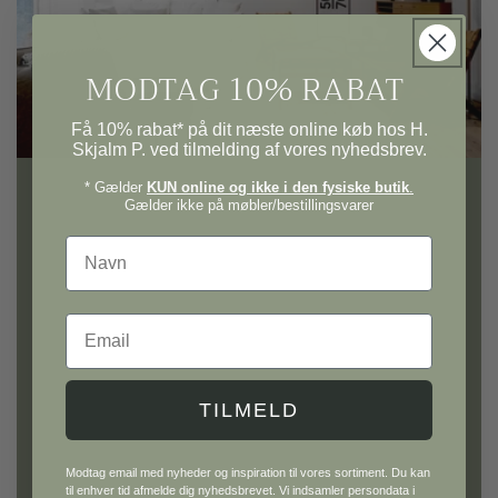
MODTAG 10% RABAT
Få 10% rabat* på dit næste online køb hos H.
Skjalm P. ved tilmelding af vores nyhedsbrev.
* Gælder
KUN online og ikke i den fysiske butik
.
Gælder ikke på møbler/bestillingsvarer
H. Skjalm P.
Navn
Gå på opdagelse i vores univers af møbler og
Email
interiør til hele hjemmet.
Hos H. Skjalm P. finder du alt fra knager, lamper
og lampeskærme til metervarer, plakater og
TILMELD
inspirerende bøger. Udforsk også vores GOTS
certificeret afdeling med tekstiler i naturlige
Modtag email med nyheder og inspiration til vores sortiment. Du kan
materialer — og gå ikke glip af køkkenafdelingen
til enhver tid afmelde dig nyhedsbrevet. Vi indsamler persondata i