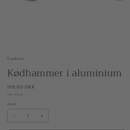
Åbn
mediet
1
i
Funktion
modus
Kødhammer i aluminium
Normalpris
199,00 DKK
Inkl. moms
Antal
Antal
Reducer
Øg
antallet
antallet