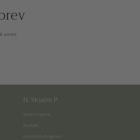
brev
på vores
H. Skjalm P.
Vores historie
Kontakt
Handelsbetingelser