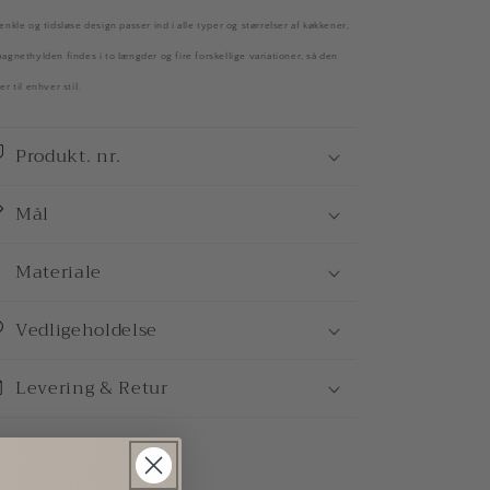
enkle og tidsløse design passer ind i alle typer og størrelser af køkkener,
agnethylden findes i to længder og fire forskellige variationer, så den
er til enhver stil.
Produkt. nr.
Mål
Materiale
Vedligeholdelse
Levering & Retur