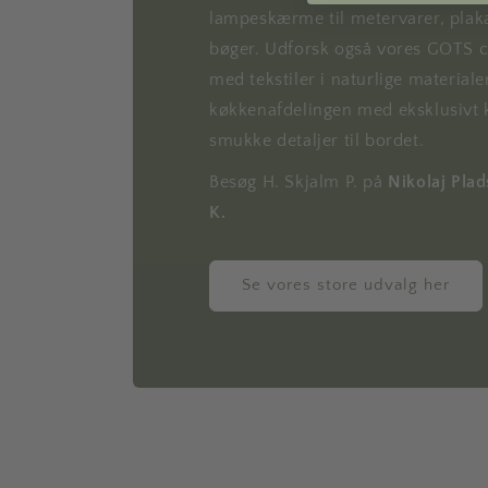
lampeskærme til metervarer, plaka
bøger. Udforsk også vores GOTS ce
med tekstiler i naturlige materiale
køkkenafdelingen med eksklusivt 
smukke detaljer til bordet.
Besøg H. Skjalm P. på
Nikolaj Pla
K.
Se vores store udvalg her