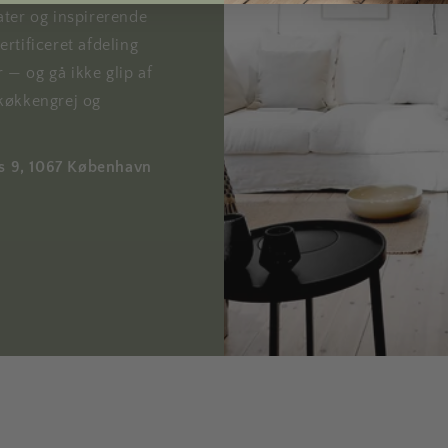
ter og inspirerende
rtificeret afdeling
r — og gå ikke glip af
køkkengrej og
ds 9, 1067 København