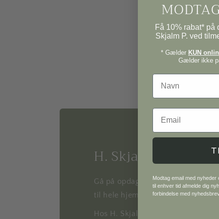
MODTAG
Få 10% rabat* på d
Skjalm P. ved tilm
* Gælder
KUN online
Gælder ikke på
Navn
Email
H. Skjalm P.
T
Modtag email med nyheder og
Gå på opdagelse i vores univers af
til enhver tid afmelde dig n
forbindelse med nyhedsbre
til hele hjemmet.
Hos H. Skjalm P. finder du alt fra