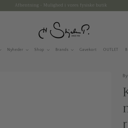
Afhentning - Mulighed i vores fysiske butik
Nyheder
Shop
Brands
Gavekort
OUTLET
B
By