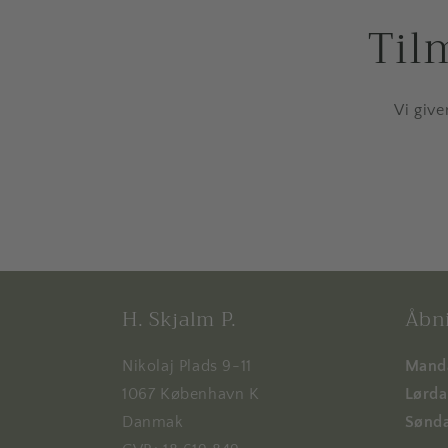
Til
Vi give
H. Skjalm P.
Åbni
Nikolaj Plads 9-11
Manda
1067 København K
Lørdag
Danmak
Sønda