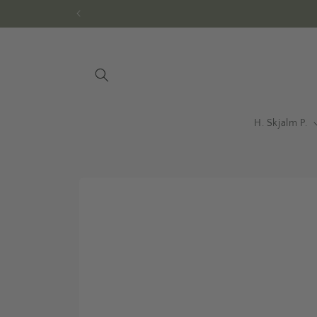
Gå til
indhold
H. Skjalm P.
Gå til
produktoplysninger