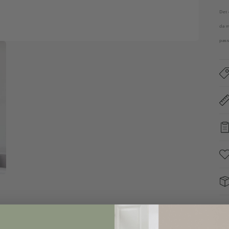
Det 
da m
pass