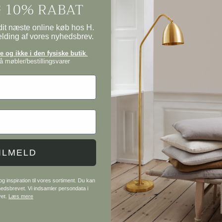
 10% RABAT
it næste online køb hos H.
elding af vores nyhedsbrev.
 og ikke i den fysiske butik
.
 møbler/bestillingsvarer
ILMELD
 inspiration til vores sortiment. Du kan
 møbler og interiør
yhedsbrevet. Vi indsamler persondata i
vet.
Læs mere
 knager, lamper og