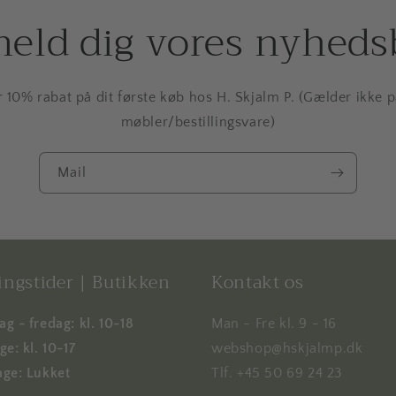
meld dig vores nyheds
r 10% rabat på dit første køb hos H. Skjalm P. (Gælder ikke 
møbler/bestillingsvare)
Mail
ngstider | Butikken
Kontakt os
g - fredag: kl. 10-18
Man - Fre kl. 9 - 16
e: kl. 10-17
webshop@hskjalmp.dk
ge: Lukket
Tlf. +45 50 69 24 23