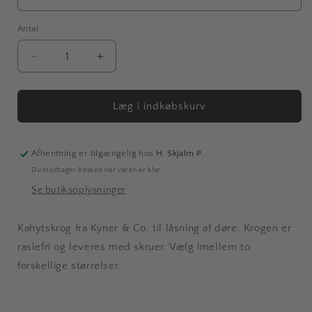
Antal
Antal
Reducer
Øg
antallet
antallet
for
for
Raslefri
Raslefri
Læg i indkøbskurv
kahytskrog
kahytskrog
-
-
Nikkel
Nikkel
Afhentning er tilgængelig hos
H. Skjalm P.
satin
satin
Du modtager besked når varen er klar
Se butiksoplysninger
Kahytskrog fra Kyner & Co. til låsning af døre. Krogen er
raslefri og leveres med skruer. Vælg imellem to
forskellige størrelser.