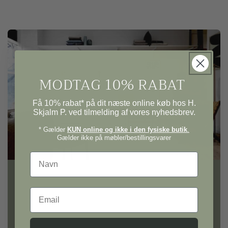
MODTAG 10% RABAT
Få 10% rabat* på dit næste online køb hos H.
Skjalm P. ved tilmelding af vores nyhedsbrev.
* Gælder
KUN online og ikke i den fysiske butik
.
Gælder ikke på møbler/bestillingsvarer
Navn
Email
H. Skjalm P.
Gå på opdagelse i vores univers af møbler og