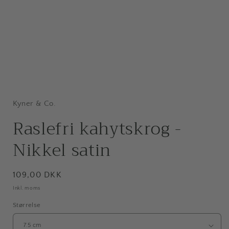
Åbn
mediet
1
i
Kyner & Co.
modus
Raslefri kahytskrog -
Nikkel satin
Normalpris
109,00 DKK
Inkl. moms
Størrelse