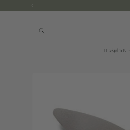
Gå til
indhold
H. Skjalm P.
Gå til
produktoplysninger