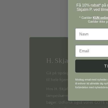
Få 10% rabat* på d
Skjalm P. ved tilm
* Gælder
KUN online
Gælder ikke på
Navn
Email
H. Skjalm P.
T
Gå på opdagelse i vores univers af
til hele hjemmet.
Modtag email med nyheder og
til enhver tid afmelde dig n
forbindelse med nyhedsbre
Hos H. Skjalm P. finder du alt fra
lampeskærme til metervarer, plaka
bøger. Udforsk også vores GOTS ce