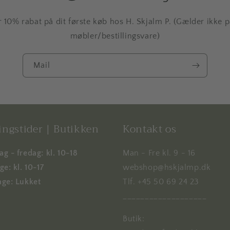
r 10% rabat på dit første køb hos H. Skjalm P. (Gælder ikke 
møbler/bestillingsvare)
Mail
ngstider | Butikken
Kontakt os
g - fredag: kl. 10-18
Man - Fre kl. 9 - 16
e: kl. 10-17
webshop@hskjalmp.dk
ge: Lukket
Tlf. +45 50 69 24 23
___________________
Butik: