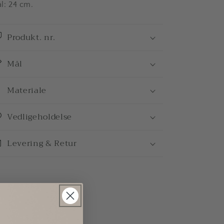
l: 24 cm.
Produkt. nr.
Mål
Materiale
Vedligeholdelse
Levering & Retur