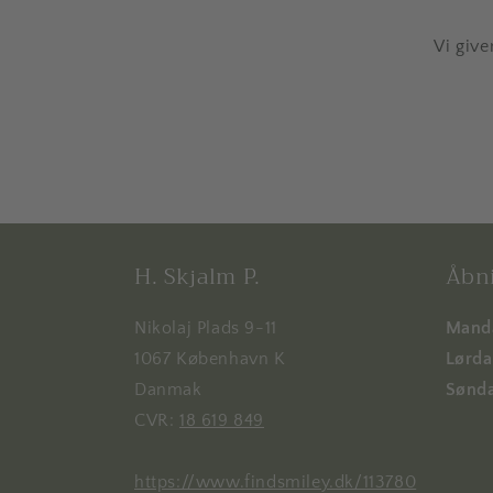
Vi give
H. Skjalm P.
Åbni
Nikolaj Plads 9-11
Manda
1067 København K
Lørdag
Danmak
Sønda
CVR:
18 619 849
https://www.findsmiley.dk/113780