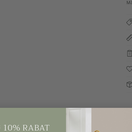
Må
 10% RABAT