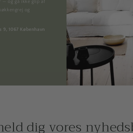
r — og gå ikke glip af
køkkengrej og
ds 9, 1067 København
meld dig vores nyheds