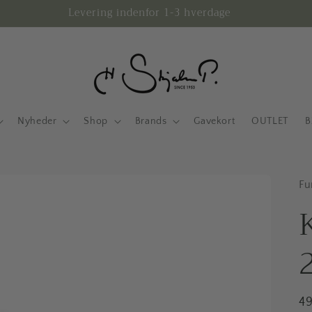
Afhentning - Mulighed i vores fysiske butik
Nyheder
Shop
Brands
Gavekort
OUTLET
B
Fu
N
4