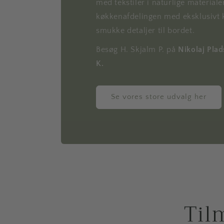
med tekstiler i naturlige materiale
køkkenafdelingen med eksklusivt 
smukke detaljer til bordet.
Besøg H. Skjalm P. på
Nikolaj Pla
K.
Se vores store udvalg her
Til