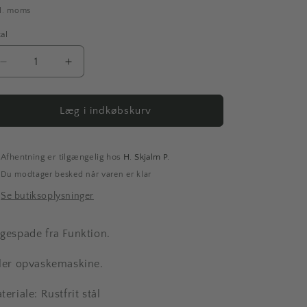
kl. moms
al
tal
Reducer
Øg
antallet
antallet
for
for
Kagespade,
Kagespade,
Læg i indkøbskurv
stål,
stål,
24
24
cm.
cm.
Afhentning er tilgængelig hos
H. Skjalm P.
Du modtager besked når varen er klar
Se butiksoplysninger
gespade fra Funktion.
ler opvaskemaskine.
teriale: Rustfrit stål