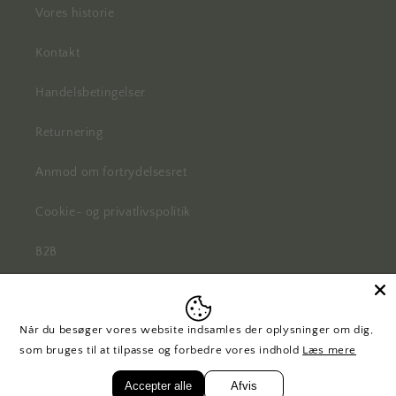
Vores historie
Kontakt
Handelsbetingelser
Returnering
Anmod om fortrydelsesret
Cookie- og privatlivspolitik
B2B
Når du besøger vores website indsamles der oplysninger om dig,
Facebook
Instagram
Pinterest
som bruges til at tilpasse og forbedre vores indhold
Læs mere
Accepter alle
Afvis
© 2026,
H. Skjalm P.