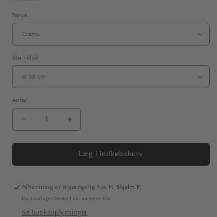
Farve
Størrelse
Antal
Antal
Reducer
Øg
antallet
antallet
for
for
Campagna
Campagna
Læg i indkøbskurv
|
|
Opsats
Opsats
Afhentning er tilgængelig hos
H. Skjalm P.
Du modtager besked når varen er klar
Se butiksoplysninger