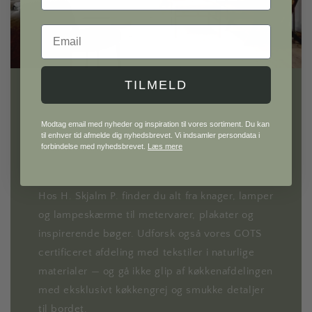
Email
TILMELD
H. Skjalm P.
Modtag email med nyheder og inspiration til vores sortiment. Du kan
til enhver tid afmelde dig nyhedsbrevet. Vi indsamler persondata i
forbindelse med nyhedsbrevet.
Læs mere
Gå på opdagelse i vores univers af møbler og
interiør til hele hjemmet.
Hos H. Skjalm P. finder du alt fra knager, lamper
og lampeskærme til metervarer, plakater og
inspirerende bøger. Udforsk også vores GOTS
certificeret afdeling med tekstiler i naturlige
materialer — og gå ikke glip af køkkenafdelingen
med eksklusivt køkkengrej og smukke detaljer
til bordet.