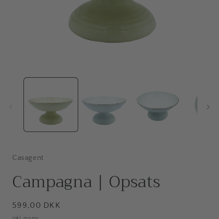
Åbn
mediet
1
i
i
modus
Casagent
Campagna | Opsats
Normalpris
599,00 DKK
Inkl. moms