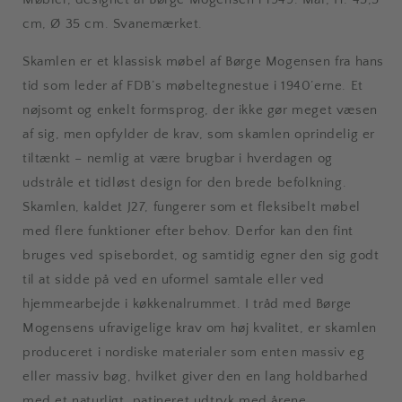
cm, Ø 35 cm. Svanemærket.
Skamlen er et klassisk møbel af Børge Mogensen fra hans
tid som leder af FDB’s møbeltegnestue i 1940’erne. Et
nøjsomt og enkelt formsprog, der ikke gør meget væsen
af sig, men opfylder de krav, som skamlen oprindelig er
tiltænkt – nemlig at være brugbar i hverdagen og
udstråle et tidløst design for den brede befolkning.
Skamlen, kaldet J27, fungerer som et fleksibelt møbel
med flere funktioner efter behov. Derfor kan den fint
bruges ved spisebordet, og samtidig egner den sig godt
til at sidde på ved en uformel samtale eller ved
hjemmearbejde i køkkenalrummet. I tråd med Børge
Mogensens ufravigelige krav om høj kvalitet, er skamlen
produceret i nordiske materialer som enten massiv eg
eller massiv bøg, hvilket giver den en lang holdbarhed
med et naturligt, patineret udtryk med årene.