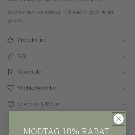
Skamlen kan ikke stables. FDB Møbler giver 10 års
garanti.
Produkt. nr.
Mål
Materiale
Vedligeholdelse
Levering & Retur
MODTAG 10% RABAT