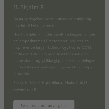
H. Skjalm P.
Gå på opdagelse i vores univers af møbler og
interiør til hele hjemmet.
Hos H. Skjalm P. finder du alt fra knager, lamper
og lampeskærme til metervarer, plakater og
inspirerende bøger. Udforsk også vores GOTS
certificeret afdeling med tekstiler i naturlige
materialer — og gå ikke glip af køkkenafdelingen
med eksklusivt køkkengrej og smukke detaljer
til bordet.
Besøg H. Skjalm P. på
Nikolaj Plads 9, 1067
København K.
Se vores store udvalg her