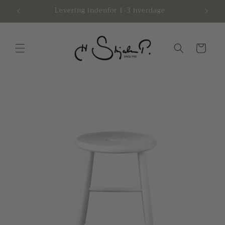
Gå til
.-
Levering indenfor 1-3 hverdage
Afhen
indhold
Indkøbskurv
å til
roduktoplysninger