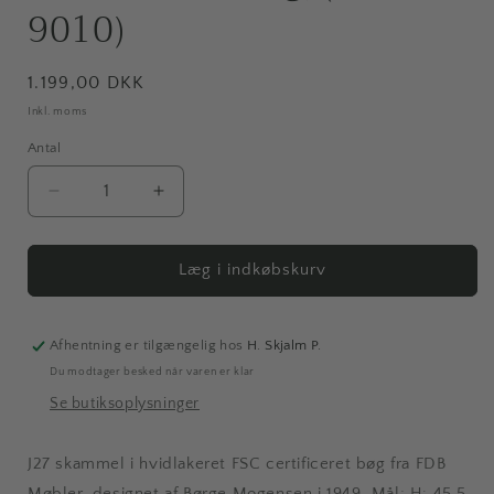
9010)
Normalpris
1.199,00 DKK
Inkl. moms
Antal
Antal
Reducer
Øg
antallet
antallet
for
for
J27
J27
Læg i indkøbskurv
Skammel
Skammel
|
|
Hvidlakeret
Hvidlakeret
Afhentning er tilgængelig hos
H. Skjalm P.
bøg,
bøg,
Du modtager besked når varen er klar
(RAL
(RAL
Se butiksoplysninger
9010)
9010)
J27 skammel i hvidlakeret FSC certificeret bøg fra FDB
Møbler, designet af Børge Mogensen i 1949. Mål; H: 45,5