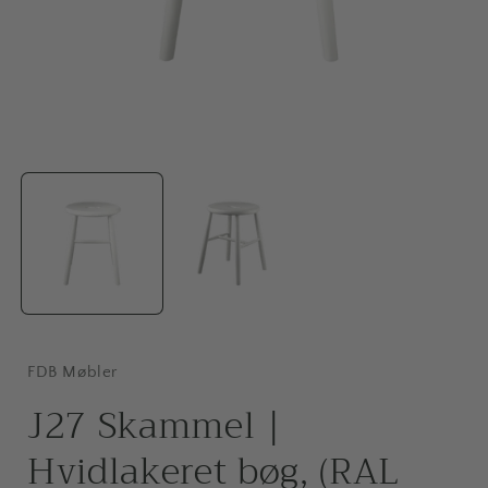
Åbn
mediet
1
i
i
modus
FDB Møbler
J27 Skammel |
Hvidlakeret bøg, (RAL