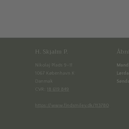
H. Skjalm P.
Åbni
Nikolaj Plads 9-11
Manda
1067 København K
Lørdag
Danmak
Sønda
CVR:
18 619 849
https://www.findsmiley.dk/113780