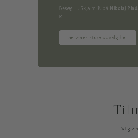
Besøg H. Skjalm P. på
Nikolaj Pla
K.
Se vores store udvalg her
Til
Vi give