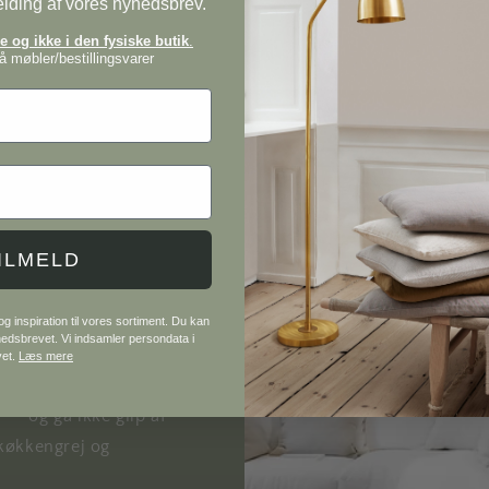
elding af vores nyhedsbrev.
 og ikke i den fysiske butik
.
 møbler/bestillingsvarer
 møbler og interiør
ILMELD
 inspiration til vores sortiment. Du kan
 knager, lamper og
yhedsbrevet. Vi indsamler persondata i
ter og inspirerende
vet.
Læs mere
rtificeret afdeling
r — og gå ikke glip af
køkkengrej og