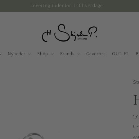
Levering indenfor 1-3 hverdage
Nyheder
Shop
Brands
Gavekort
OUTLET
B
St
N
1
In
Ant
An