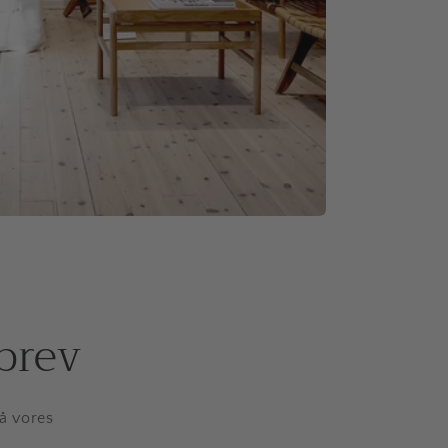
brev
på vores