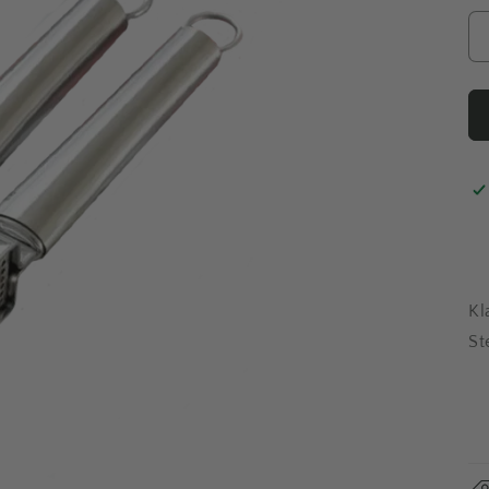
Kl
St