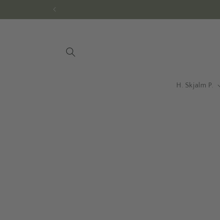
Gå til
indhold
H. Skjalm P.
Gå til
produktoplysninger