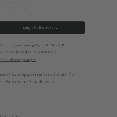
Reducer
Øg
antallet
antallet
for
for
Hvidløgspresser
Hvidløgspresser
Læg i indkøbskurv
Afhentning er tilgængelig hos
H. Skjalm P.
Du modtager besked når varen er klar
Se butiksoplysninger
assisk hvidløgspresser i rustfrit stål fra
eel Function of Scandinavia.