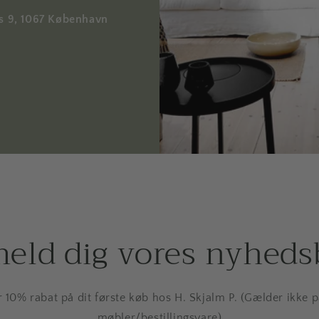
ds 9, 1067 København
meld dig vores nyheds
r 10% rabat på dit første køb hos H. Skjalm P. (Gælder ikke 
møbler/bestillingsvare)