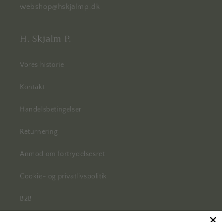
webshop@hskjalmp.dk
H. Skjalm P.
Vores historie
Kontakt
Handelsbetingelser
Returnering
Anmod om fortrydelsesret
Cookie- og privatlivspolitik
B2B