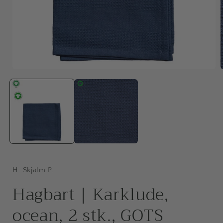
Åbn
mediet
1
i
i
modus
H. Skjalm P.
Hagbart | Karklude,
ocean, 2 stk., GOTS