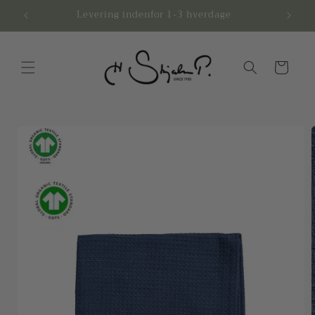
Gå til
.-
Levering indenfor 1-3 hverdage
Afhen
indhold
Indkøbskurv
å til
roduktoplysninger