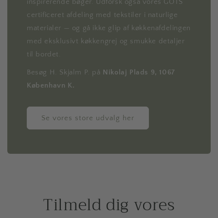
inspirerende bøger. Udforsk også vores GOTS
certificeret afdeling med tekstiler i naturlige
materialer — og gå ikke glip af køkkenafdelingen
med eksklusivt køkkengrej og smukke detaljer
til bordet.
Besøg H. Skjalm P. på
Nikolaj Plads 9, 1067
København K.
Se vores store udvalg her
Tilmeld dig vores