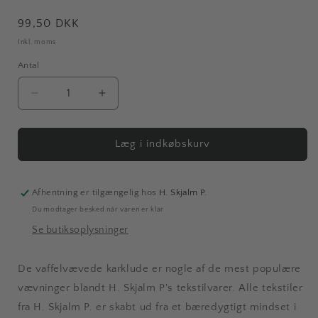
Normalpris
99,50 DKK
Inkl. moms
Antal
Antal
Reducer
Øg
antallet
antallet
for
for
Hagbart
Hagbart
Læg i indkøbskurv
|
|
Karklude,
Karklude,
ocean,
ocean,
Afhentning er tilgængelig hos
H. Skjalm P.
2
2
Du modtager besked når varen er klar
stk.,
stk.,
Se butiksoplysninger
GOTS
GOTS
De vaffelvævede karklude er nogle af de mest populære
vævninger blandt H. Skjalm P's tekstilvarer. Alle tekstiler
fra H. Skjalm P. er skabt ud fra et bæredygtigt mindset i