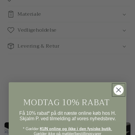
Materiale
Vedligeholdelse
Levering & Retur
MODTAG 10% RABAT
Få 10% rabat* på dit næste online køb hos H.
Skjalm P. ved tilmelding af vores nyhedsbrev.
* Gælder
KUN online og ikke i den fysiske butik
.
Gælder ikke på møbler/bestillingsvarer