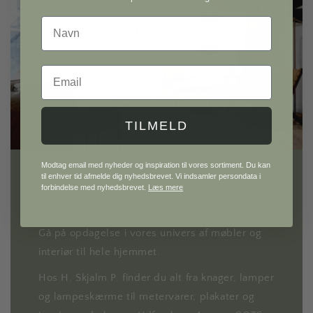
Navn
Email
TILMELD
Modtag email med nyheder og inspiration til vores sortiment. Du kan
til enhver tid afmelde dig nyhedsbrevet. Vi indsamler persondata i
forbindelse med nyhedsbrevet.
Læs mere
H. Skjalm P.
Gå på opdagelse i vores univers af møbler og
interiør til hele hjemmet.
Hos H. Skjalm P. finder du alt fra knager, lamper
og lampeskærme til metervarer, plakater og