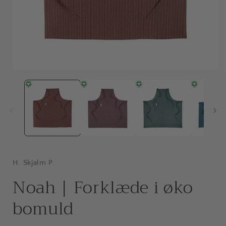
Åbn
mediet
1
i
i
modus
H. Skjalm P.
Noah | Forklæde i øko
bomuld