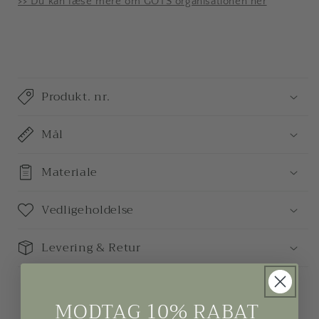
>> Du kan læse mere om GOTS organisationen her
Produkt. nr.
Mål
Materiale
Vedligeholdelse
Levering & Retur
MODTAG 10% RABAT