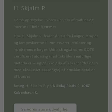
H. Skjalm P.
Gå på opdagelse i vores univers af møbler og
interiør til hele hjemmet.
Hos H. Skjalm P. finder du alt fra knager, lamper
og lampeskærme til metervarer, plakater og
inspirerende bøger. Udforsk også vores GOTS
certificeret afdeling med tekstiler i naturlige
materialer — og gå ikke glip af køkkenafdelingen
med eksklusivt køkkengrej og smukke detaljer
til bordet.
Besøg H. Skjalm P. på
Nikolaj Plads 9, 1067
København K.
Se vores store udvalg her