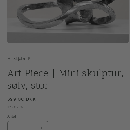
Åbn
mediet
1
i
H. Skjalm P.
modus
Art Piece | Mini skulptur,
sølv, stor
Normalpris
899,00 DKK
Inkl. moms
Antal
Antal