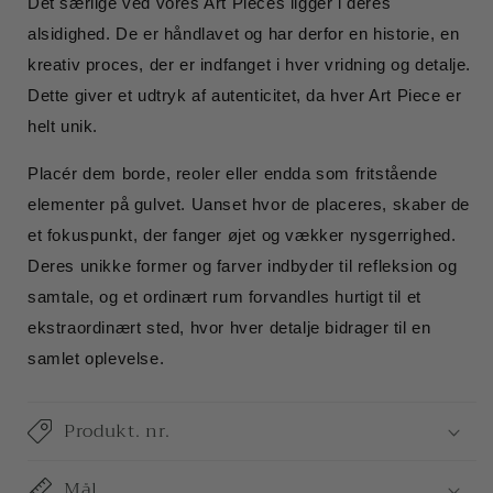
Det særlige ved vores Art Pieces ligger i deres
alsidighed. De er håndlavet og har derfor en historie, en
kreativ proces, der er indfanget i hver vridning og detalje.
Dette giver et udtryk af autenticitet, da hver Art Piece er
helt unik.
Placér dem borde, reoler eller endda som fritstående
elementer på gulvet. Uanset hvor de placeres, skaber de
et fokuspunkt, der fanger øjet og vækker nysgerrighed.
Deres unikke former og farver indbyder til refleksion og
samtale, og et ordinært rum forvandles hurtigt til et
ekstraordinært sted, hvor hver detalje bidrager til en
samlet oplevelse.
Produkt. nr.
Mål