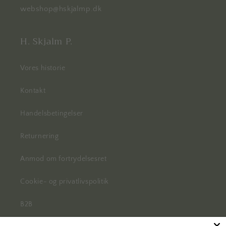
webshop@hskjalmp.dk
H. Skjalm P.
Vores historie
Kontakt
Handelsbetingelser
Returnering
Anmod om fortrydelsesret
Cookie- og privatlivspolitik
B2B