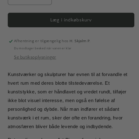
Reducer
Øg
antallet
antallet
for
for
Art
Art
Læg i indkøbskurv
Piece
Piece
|
|
Mini
Mini
Afhentning er tilgængelig hos
H. Skjalm P.
skulptur,
skulptur,
Du modtager besked når varen er klar
sølv,
sølv,
Se butiksoplysninger
stor
stor
Kunstværker og skulpturer har evnen til at forvandle et
hvert rum med deres blotte tilstedeværelse. Et
kunststykke, som er håndlavet og vredet rundt, tilføjer
ikke blot visuel interesse, men også en følelse af
personlighed og dybde. Når man indfører et sådant
kunstværk i et rum, sker der ofte en forandring, hvor
atmosfæren bliver både levende og indbydende.