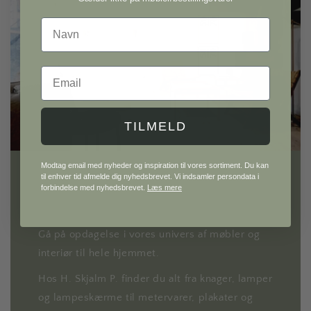
Navn
Email
TILMELD
Modtag email med nyheder og inspiration til vores sortiment. Du kan
til enhver tid afmelde dig nyhedsbrevet. Vi indsamler persondata i
forbindelse med nyhedsbrevet.
Læs mere
H. Skjalm P.
Gå på opdagelse i vores univers af møbler og
interiør til hele hjemmet.
Hos H. Skjalm P. finder du alt fra knager, lamper
og lampeskærme til metervarer, plakater og