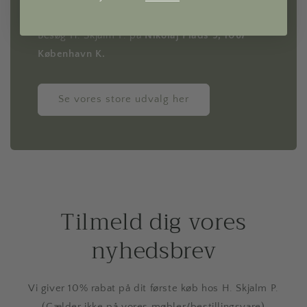
til bordet.
Besøg H. Skjalm P. på
Nikolaj Plads 9, 1067
København K.
Se vores store udvalg her
Tilmeld dig vores
nyhedsbrev
Vi giver 10% rabat på dit første køb hos H. Skjalm P.
(Gælder ikke på vores møbler/bestillingsvare)