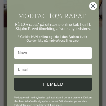
MODTAG 10% RABAT
Få 10% rabat* på dit næste online køb hos H.
Skjalm P. ved tilmelding af vores nyhedsbrev.
* Gælder
KUN online og ikke i den fysiske butik
.
Gælder ikke på møbler/bestillingsvarer
H. Skjalm P.
Navn
Gå på opdagelse i vores univers af møbler og
interiør til hele hjemmet.
Email
Hos H. Skjalm P. finder du alt fra knager, lamper
og lampeskærme til metervarer, plakater og
TILMELD
inspirerende bøger. Udforsk også vores GOTS
certificeret afdeling med tekstiler i naturlige
materialer — og gå ikke glip af køkkenafdelingen
Modtag email med nyheder og inspiration til vores sortiment. Du kan
til enhver tid afmelde dig nyhedsbrevet. Vi indsamler persondata i
med eksklusivt køkkengrej og smukke detaljer
forbindelse med nyhedsbrevet.
Læs mere