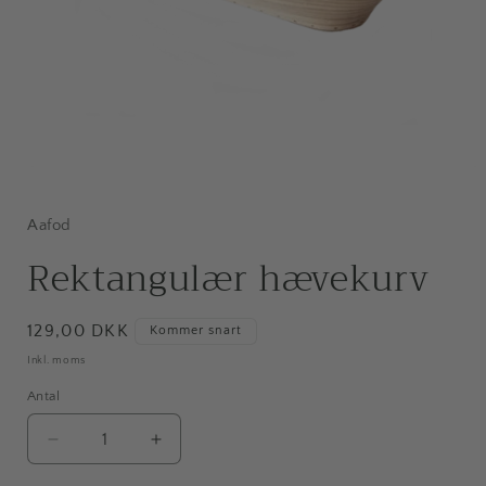
Åbn
mediet
1
i
Aafod
modus
Rektangulær hævekurv
Normalpris
129,00 DKK
Kommer snart
Inkl. moms
Antal
Antal
Reducer
Øg
antallet
antallet