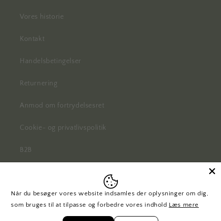
Vores historie
Kontakt
Handelsbetingelser
Returnering
Anmod om fortrydelsesret
Cookie- og privatlivspolitik
B2B
Når du besøger vores website indsamles der oplysninger om dig,
Facebook
Instagram
Pinterest
som bruges til at tilpasse og forbedre vores indhold
Læs mere