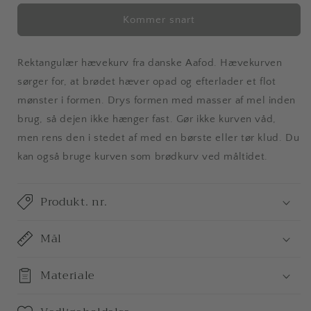
for
for
Rektangulær
Rektangulær
Kommer snart
hævekurv
hævekurv
Rektangulær hævekurv fra danske Aafod. Hævekurven
sørger for, at brødet hæver opad og efterlader et flot
mønster i formen. Drys formen
med masser af
mel inden
brug, så dejen ikke hænger fast. Gør ikke kurven våd,
men rens den i stedet af med en børste eller tør klud. Du
kan også bruge kurven som brødkurv ved måltidet.
Produkt. nr.
Mål
Materiale